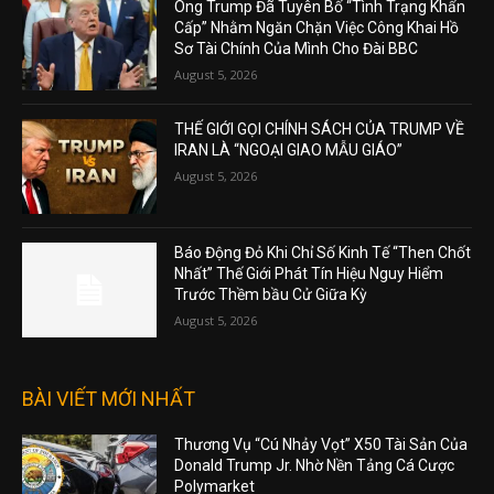
Ông Trump Đã Tuyên Bố “Tình Trạng Khẩn
Cấp” Nhằm Ngăn Chặn Việc Công Khai Hồ
Sơ Tài Chính Của Mình Cho Đài BBC
August 5, 2026
THẾ GIỚI GỌI CHÍNH SÁCH CỦA TRUMP VỀ
IRAN LÀ “NGOẠI GIAO MẪU GIÁO”
August 5, 2026
Báo Động Đỏ Khi Chỉ Số Kinh Tế “Then Chốt
Nhất” Thế Giới Phát Tín Hiệu Nguy Hiểm
Trước Thềm bầu Cử Giữa Kỳ
August 5, 2026
BÀI VIẾT MỚI NHẤT
Thương Vụ “Cú Nhảy Vọt” X50 Tài Sản Của
Donald Trump Jr. Nhờ Nền Tảng Cá Cược
Polymarket