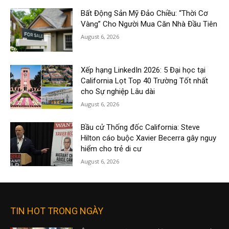
Bất Động Sản Mỹ Đảo Chiều: “Thời Cơ
Vàng” Cho Người Mua Căn Nhà Đầu Tiên
August 6, 2026
Xếp hạng LinkedIn 2026: 5 Đại học tại
California Lọt Top 40 Trường Tốt nhất
cho Sự nghiệp Lâu dài
August 6, 2026
Bầu cử Thống đốc California: Steve
Hilton cáo buộc Xavier Becerra gây nguy
hiểm cho trẻ di cư
August 6, 2026
TIN HOT TRONG NGÀY