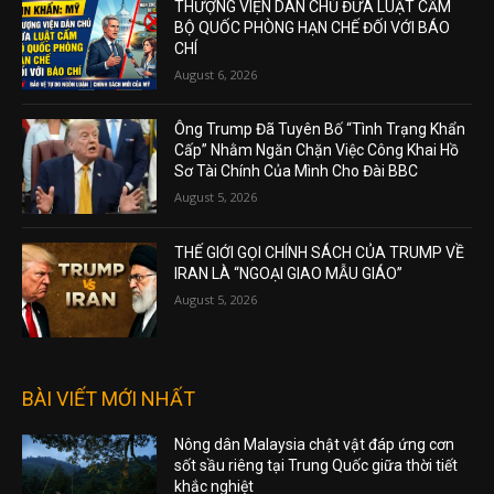
THƯỢNG VIỆN DÂN CHỦ ĐƯA LUẬT CẤM
BỘ QUỐC PHÒNG HẠN CHẾ ĐỐI VỚI BÁO
CHÍ
August 6, 2026
Ông Trump Đã Tuyên Bố “Tình Trạng Khẩn
Cấp” Nhằm Ngăn Chặn Việc Công Khai Hồ
Sơ Tài Chính Của Mình Cho Đài BBC
August 5, 2026
THẾ GIỚI GỌI CHÍNH SÁCH CỦA TRUMP VỀ
IRAN LÀ “NGOẠI GIAO MẪU GIÁO”
August 5, 2026
BÀI VIẾT MỚI NHẤT
Nông dân Malaysia chật vật đáp ứng cơn
sốt sầu riêng tại Trung Quốc giữa thời tiết
khắc nghiệt