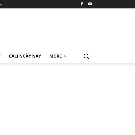
e
Ữ
CALI NGÀY NAY
MORE