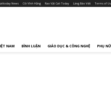
alitoday News
Cõi Vĩnh Hằng
Rao Vặt Cali Today
Làng Báo Việt
Terms of Us
IỆT NAM
BÌNH LUẬN
GIÁO DỤC & CÔNG NGHỆ
PHỤ N