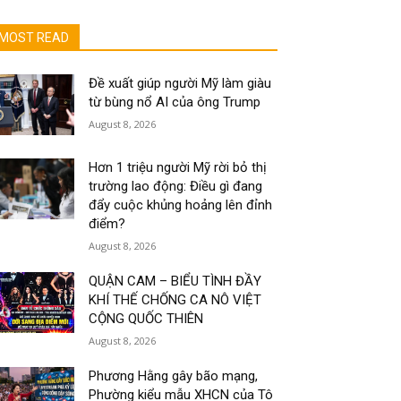
MOST READ
Đề xuất giúp người Mỹ làm giàu
từ bùng nổ AI của ông Trump
August 8, 2026
Hơn 1 triệu người Mỹ rời bỏ thị
trường lao động: Điều gì đang
đẩy cuộc khủng hoảng lên đỉnh
điểm?
August 8, 2026
QUẬN CAM – BIỂU TÌNH ĐẦY
KHÍ THẾ CHỐNG CA NÔ VIỆT
CỘNG QUỐC THIÊN
August 8, 2026
Phương Hằng gây bão mạng,
Phường kiểu mẫu XHCN của Tô