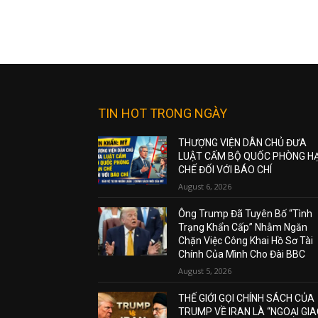
TIN HOT TRONG NGÀY
THƯỢNG VIỆN DÂN CHỦ ĐƯA
LUẬT CẤM BỘ QUỐC PHÒNG H
CHẾ ĐỐI VỚI BÁO CHÍ
August 6, 2026
Ông Trump Đã Tuyên Bố “Tình
Trạng Khẩn Cấp” Nhằm Ngăn
Chặn Việc Công Khai Hồ Sơ Tài
Chính Của Mình Cho Đài BBC
August 5, 2026
THẾ GIỚI GỌI CHÍNH SÁCH CỦA
TRUMP VỀ IRAN LÀ “NGOẠI GI