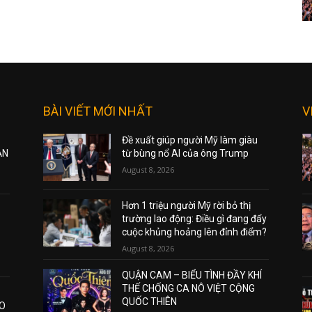
BÀI VIẾT MỚI NHẤT
V
Đề xuất giúp người Mỹ làm giàu
ẠN
từ bùng nổ AI của ông Trump
August 8, 2026
Hơn 1 triệu người Mỹ rời bỏ thị
trường lao động: Điều gì đang đẩy
cuộc khủng hoảng lên đỉnh điểm?
August 8, 2026
QUẬN CAM – BIỂU TÌNH ĐẦY KHÍ
THẾ CHỐNG CA NÔ VIỆT CỘNG
QUỐC THIÊN
AO