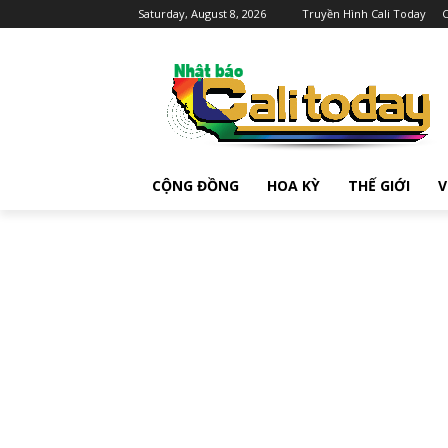
Saturday, August 8, 2026
Truyền Hình Cali Today
C
CỘNG ĐỒNG
HOA KỲ
THẾ GIỚI
V