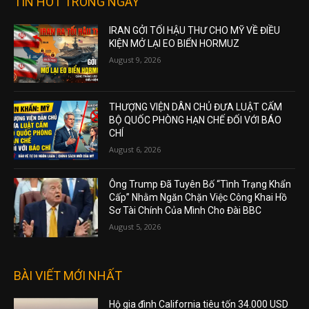
TIN HOT TRONG NGÀY
IRAN GỞI TỐI HẬU THƯ CHO MỸ VỀ ĐIỀU
KIỆN MỞ LẠI EO BIỂN HORMUZ
August 9, 2026
THƯỢNG VIỆN DÂN CHỦ ĐƯA LUẬT CẤM
BỘ QUỐC PHÒNG HẠN CHẾ ĐỐI VỚI BÁO
CHÍ
August 6, 2026
Ông Trump Đã Tuyên Bố “Tình Trạng Khẩn
Cấp” Nhằm Ngăn Chặn Việc Công Khai Hồ
Sơ Tài Chính Của Mình Cho Đài BBC
August 5, 2026
BÀI VIẾT MỚI NHẤT
Hộ gia đình California tiêu tốn 34.000 USD