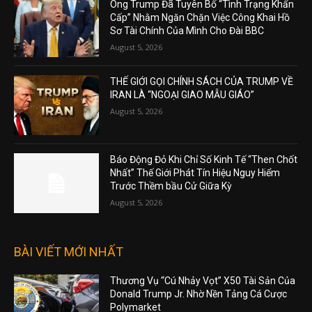
Ông Trump Đã Tuyên Bố “Tình Trạng Khẩn
Cấp” Nhằm Ngăn Chặn Việc Công Khai Hồ
Sơ Tài Chính Của Mình Cho Đài BBC
August 5, 2026
THẾ GIỚI GỌI CHÍNH SÁCH CỦA TRUMP VỀ
IRAN LÀ “NGOẠI GIAO MẪU GIÁO”
August 5, 2026
Báo Động Đỏ Khi Chỉ Số Kinh Tế “Then Chốt
Nhất” Thế Giới Phát Tín Hiệu Nguy Hiểm
Trước Thềm bầu Cử Giữa Kỳ
August 5, 2026
BÀI VIẾT MỚI NHẤT
Thương Vụ “Cú Nhảy Vọt” X50 Tài Sản Của
Donald Trump Jr. Nhờ Nền Tảng Cá Cược
Polymarket