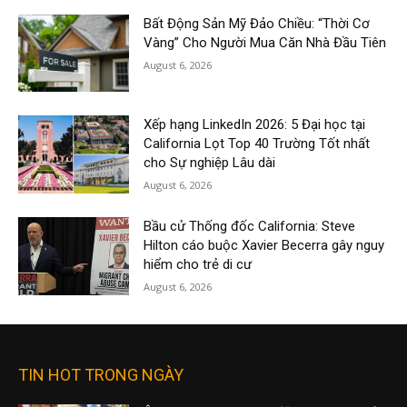
Bất Động Sản Mỹ Đảo Chiều: “Thời Cơ
Vàng” Cho Người Mua Căn Nhà Đầu Tiên
August 6, 2026
Xếp hạng LinkedIn 2026: 5 Đại học tại
California Lọt Top 40 Trường Tốt nhất
cho Sự nghiệp Lâu dài
August 6, 2026
Bầu cử Thống đốc California: Steve
Hilton cáo buộc Xavier Becerra gây nguy
hiểm cho trẻ di cư
August 6, 2026
TIN HOT TRONG NGÀY