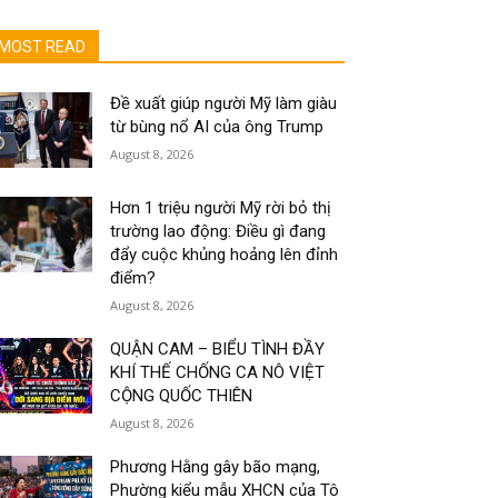
MOST READ
Đề xuất giúp người Mỹ làm giàu
từ bùng nổ AI của ông Trump
August 8, 2026
Hơn 1 triệu người Mỹ rời bỏ thị
trường lao động: Điều gì đang
đẩy cuộc khủng hoảng lên đỉnh
điểm?
August 8, 2026
QUẬN CAM – BIỂU TÌNH ĐẦY
KHÍ THẾ CHỐNG CA NÔ VIỆT
CỘNG QUỐC THIÊN
August 8, 2026
Phương Hằng gây bão mạng,
Phường kiểu mẫu XHCN của Tô