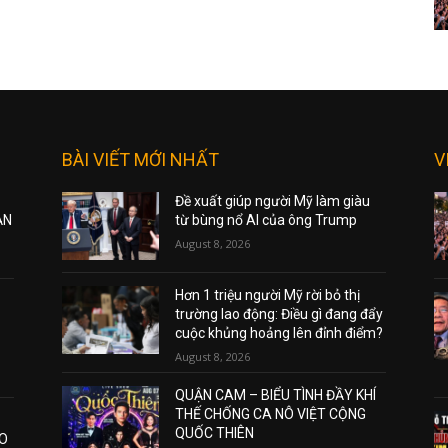
BÀI VIẾT MỚI NHẤT
V
Đề xuất giúp người Mỹ làm giàu
ẠN
từ bùng nổ AI của ông Trump
August 8, 2026
Hơn 1 triệu người Mỹ rời bỏ thị
trường lao động: Điều gì đang đẩy
cuộc khủng hoảng lên đỉnh điểm?
August 8, 2026
QUẬN CAM – BIỂU TÌNH ĐẦY KHÍ
THẾ CHỐNG CA NÔ VIỆT CỘNG
QUỐC THIÊN
AO