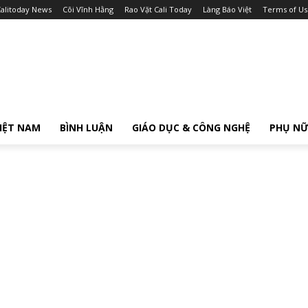
alitoday News
Cõi Vĩnh Hằng
Rao Vặt Cali Today
Làng Báo Việt
Terms of Us
IỆT NAM
BÌNH LUẬN
GIÁO DỤC & CÔNG NGHỆ
PHỤ N