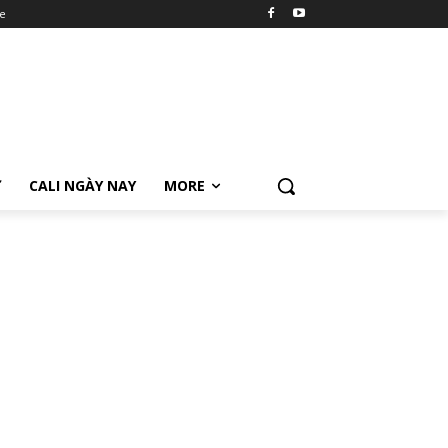
e
Ữ
CALI NGÀY NAY
MORE