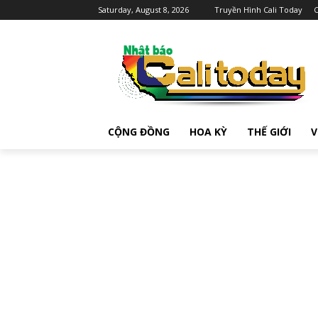
Saturday, August 8, 2026
Truyền Hình Cali Today
C
CỘNG ĐỒNG
HOA KỲ
THẾ GIỚI
V