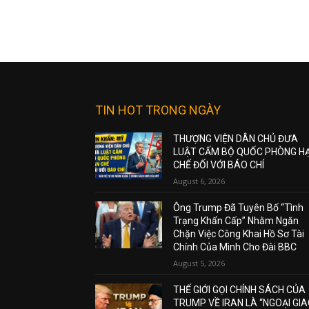
TIN HOT TRONG NGÀY
THƯỢNG VIỆN DÂN CHỦ ĐƯA
LUẬT CẤM BỘ QUỐC PHÒNG H
CHẾ ĐỐI VỚI BÁO CHÍ
August 6, 2026
Ông Trump Đã Tuyên Bố “Tình
Trạng Khẩn Cấp” Nhằm Ngăn
Chặn Việc Công Khai Hồ Sơ Tài
Chính Của Mình Cho Đài BBC
August 5, 2026
THẾ GIỚI GỌI CHÍNH SÁCH CỦA
TRUMP VỀ IRAN LÀ “NGOẠI GI