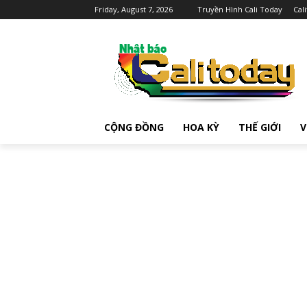
Friday, August 7, 2026
Truyền Hình Cali Today
Cal
CỘNG ĐỒNG
HOA KỲ
THẾ GIỚI
V