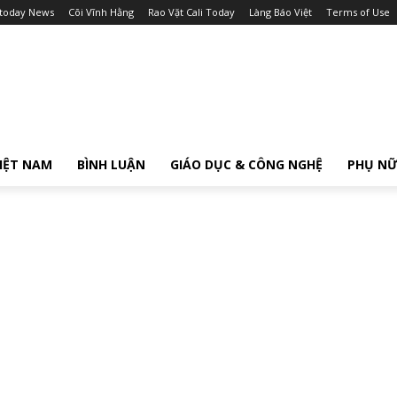
itoday News
Cõi Vĩnh Hằng
Rao Vặt Cali Today
Làng Báo Việt
Terms of Use
IỆT NAM
BÌNH LUẬN
GIÁO DỤC & CÔNG NGHỆ
PHỤ N