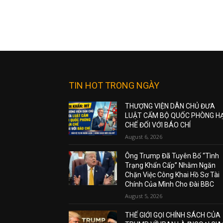
TIN HOT TRONG NGÀY
THƯỢNG VIỆN DÂN CHỦ ĐƯA
LUẬT CẤM BỘ QUỐC PHÒNG H
CHẾ ĐỐI VỚI BÁO CHÍ
August 6, 2026
Ông Trump Đã Tuyên Bố “Tình
Trạng Khẩn Cấp” Nhằm Ngăn
Chặn Việc Công Khai Hồ Sơ Tài
Chính Của Mình Cho Đài BBC
August 5, 2026
THẾ GIỚI GỌI CHÍNH SÁCH CỦA