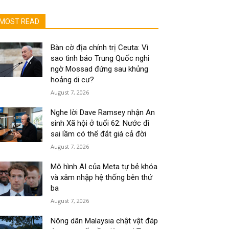
MOST READ
Bàn cờ địa chính trị Ceuta: Vì
sao tình báo Trung Quốc nghi
ngờ Mossad đứng sau khủng
hoảng di cư?
August 7, 2026
Nghe lời Dave Ramsey nhận An
sinh Xã hội ở tuổi 62: Nước đi
sai lầm có thể đắt giá cả đời
August 7, 2026
Mô hình AI của Meta tự bẻ khóa
và xâm nhập hệ thống bên thứ
ba
August 7, 2026
Nông dân Malaysia chật vật đáp