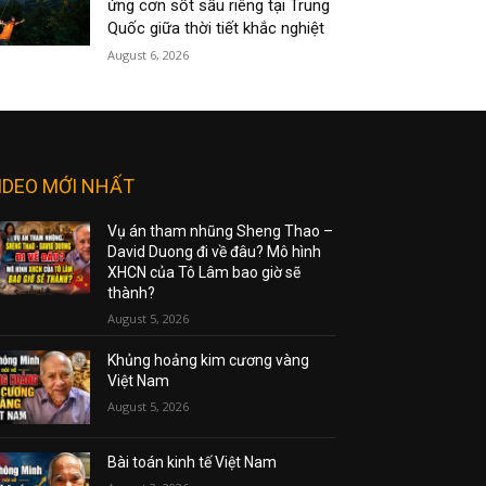
ứng cơn sốt sầu riêng tại Trung
Quốc giữa thời tiết khắc nghiệt
August 6, 2026
IDEO MỚI NHẤT
Vụ án tham nhũng Sheng Thao –
David Duong đi về đâu? Mô hình
XHCN của Tô Lâm bao giờ sẽ
thành?
August 5, 2026
Khủng hoảng kim cương vàng
Việt Nam
August 5, 2026
Bài toán kinh tế Việt Nam