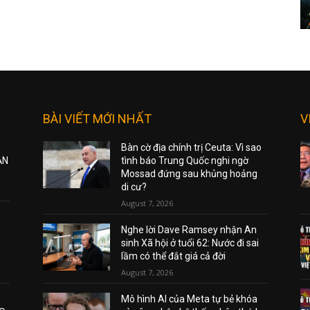
BÀI VIẾT MỚI NHẤT
V
Bàn cờ địa chính trị Ceuta: Vì sao
ẠN
tình báo Trung Quốc nghi ngờ
Mossad đứng sau khủng hoảng
di cư?
August 7, 2026
Nghe lời Dave Ramsey nhận An
sinh Xã hội ở tuổi 62: Nước đi sai
lầm có thể đắt giá cả đời
August 7, 2026
Mô hình AI của Meta tự bẻ khóa