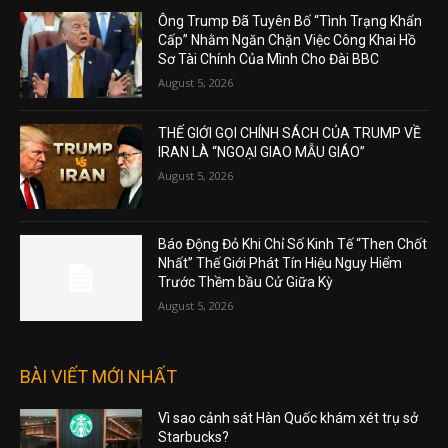
Ông Trump Đã Tuyên Bố “Tình Trạng Khẩn
Cấp” Nhằm Ngăn Chặn Việc Công Khai Hồ
Sơ Tài Chính Của Mình Cho Đài BBC
August 5, 2026
THẾ GIỚI GỌI CHÍNH SÁCH CỦA TRUMP VỀ
IRAN LÀ “NGOẠI GIAO MẪU GIÁO”
August 5, 2026
Báo Động Đỏ Khi Chỉ Số Kinh Tế “Then Chốt
Nhất” Thế Giới Phát Tín Hiệu Nguy Hiểm
Trước Thềm bầu Cử Giữa Kỳ
August 5, 2026
BÀI VIẾT MỚI NHẤT
Vì sao cảnh sát Hàn Quốc khám xét trụ sở
Starbucks?