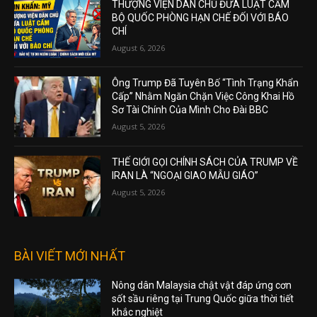
THƯỢNG VIỆN DÂN CHỦ ĐƯA LUẬT CẤM
BỘ QUỐC PHÒNG HẠN CHẾ ĐỐI VỚI BÁO
CHÍ
August 6, 2026
Ông Trump Đã Tuyên Bố “Tình Trạng Khẩn
Cấp” Nhằm Ngăn Chặn Việc Công Khai Hồ
Sơ Tài Chính Của Mình Cho Đài BBC
August 5, 2026
THẾ GIỚI GỌI CHÍNH SÁCH CỦA TRUMP VỀ
IRAN LÀ “NGOẠI GIAO MẪU GIÁO”
August 5, 2026
BÀI VIẾT MỚI NHẤT
Nông dân Malaysia chật vật đáp ứng cơn
sốt sầu riêng tại Trung Quốc giữa thời tiết
khắc nghiệt