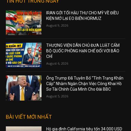
TIN HOT TRONG NGÀY
IRAN GỞI TỐI HẬU THƯ CHO MỸ VỀ ĐIỀU
KIỆN MỞ LẠI EO BIỂN HORMUZ
August 9, 2026
THƯỢNG VIỆN DÂN CHỦ ĐƯA LUẬT CẤM
BỘ QUỐC PHÒNG HẠN CHẾ ĐỐI VỚI BÁO
CHÍ
August 6, 2026
Ông Trump Đã Tuyên Bố “Tình Trạng Khẩn
Cấp” Nhằm Ngăn Chặn Việc Công Khai Hồ
Sơ Tài Chính Của Mình Cho Đài BBC
August 5, 2026
BÀI VIẾT MỚI NHẤT
Hộ gia đình California tiêu tốn 34.000 USD