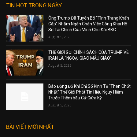
TIN HOT TRONG NGÀY
Ông Trump Đã Tuyên Bố “Tình Trạng Khẩn
Cấp” Nhằm Ngăn Chặn Việc Công Khai Hồ
Sơ Tài Chính Của Mình Cho Đài BBC
August 5, 2026
THẾ GIỚI GỌI CHÍNH SÁCH CỦA TRUMP VỀ
IRAN LÀ “NGOẠI GIAO MẪU GIÁO”
August 5, 2026
Báo Động Đỏ Khi Chỉ Số Kinh Tế “Then Chốt
Nhất” Thế Giới Phát Tín Hiệu Nguy Hiểm
Trước Thềm bầu Cử Giữa Kỳ
August 5, 2026
BÀI VIẾT MỚI NHẤT