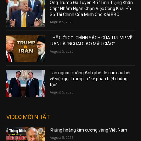
Ông Trump Đã Tuyên Bố “Tình Trạng Khẩn
Cấp” Nhằm Ngăn Chặn Việc Công Khai Hồ
Sơ Tài Chính Của Mình Cho Đài BBC
August 5, 2026
THẾ GIỚI GỌI CHÍNH SÁCH CỦA TRUMP VỀ
IRAN LÀ “NGOẠI GIAO MẪU GIÁO”
August 5, 2026
Tân ngoại trưởng Anh phớt lờ các câu hỏi
về việc gọi Trump là “kẻ phân biệt chủng
tộc”.
August 5, 2026
VIDEO MỚI NHẤT
Khủng hoảng kim cương vàng Việt Nam
August 5, 2026