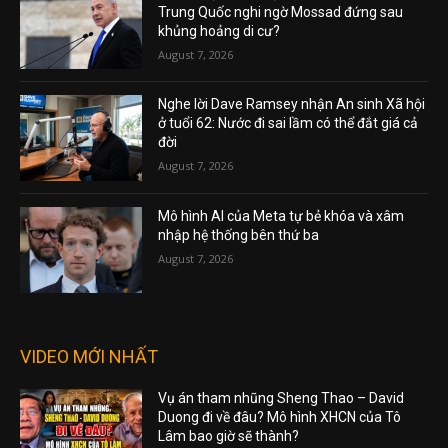
Trung Quốc nghi ngờ Mossad đứng sau
khủng hoảng di cư?
August 7, 2026
Nghe lời Dave Ramsey nhận An sinh Xã hội
ở tuổi 62: Nước đi sai lầm có thể đắt giá cả
đời
August 7, 2026
Mô hình AI của Meta tự bẻ khóa và xâm
nhập hệ thống bên thứ ba
August 7, 2026
VIDEO MỚI NHẤT
Vụ án tham nhũng Sheng Thao – David
Duong đi về đâu? Mô hình XHCN của Tô
Lâm bao giờ sẽ thành?