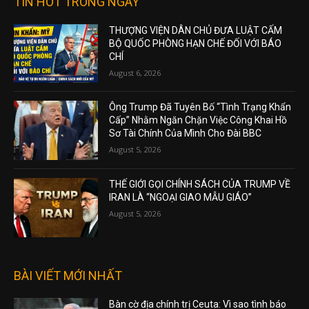
TIN HOT TRONG NGÀY
THƯỢNG VIỆN DÂN CHỦ ĐƯA LUẬT CẤM
BỘ QUỐC PHÒNG HẠN CHẾ ĐỐI VỚI BÁO
CHÍ
August 6, 2026
Ông Trump Đã Tuyên Bố “Tình Trạng Khẩn
Cấp” Nhằm Ngăn Chặn Việc Công Khai Hồ
Sơ Tài Chính Của Mình Cho Đài BBC
August 5, 2026
THẾ GIỚI GỌI CHÍNH SÁCH CỦA TRUMP VỀ
IRAN LÀ “NGOẠI GIAO MẪU GIÁO”
August 5, 2026
BÀI VIẾT MỚI NHẤT
Bàn cờ địa chính trị Ceuta: Vì sao tình báo