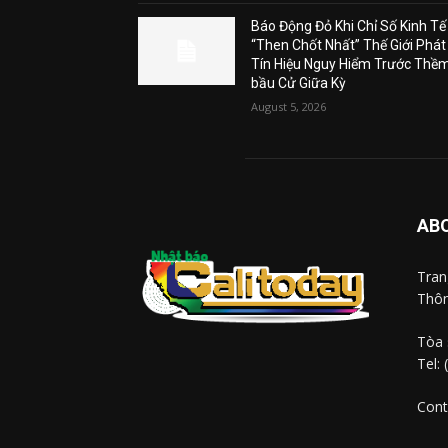
Báo Động Đỏ Khi Chỉ Số Kinh Tế
“Then Chốt Nhất” Thế Giới Phát
Tín Hiệu Nguy Hiểm Trước Thề
bầu Cử Giữa Kỳ
August 5, 2026
AB
Tra
Thôn
Tòa 
Tel:
Cont