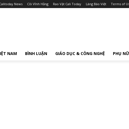
Calitoday News
Cõi Vĩnh Hằng
Rao Vặt Cali Today
Làng Báo Việt
Terms of U
IỆT NAM
BÌNH LUẬN
GIÁO DỤC & CÔNG NGHỆ
PHỤ N