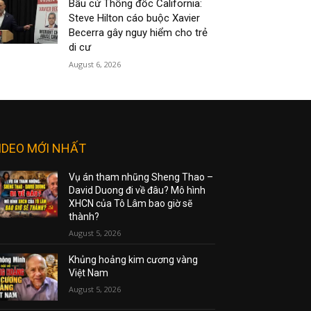
Bầu cử Thống đốc California:
Steve Hilton cáo buộc Xavier
Becerra gây nguy hiểm cho trẻ
di cư
August 6, 2026
IDEO MỚI NHẤT
Vụ án tham nhũng Sheng Thao –
David Duong đi về đâu? Mô hình
XHCN của Tô Lâm bao giờ sẽ
thành?
August 5, 2026
Khủng hoảng kim cương vàng
Việt Nam
August 5, 2026