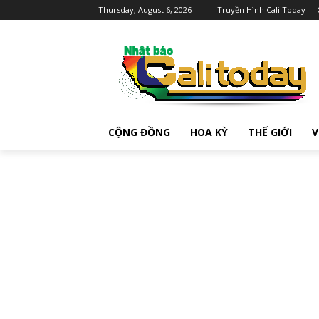
Thursday, August 6, 2026
Truyền Hình Cali Today
CỘNG ĐỒNG
HOA KỲ
THẾ GIỚI
V