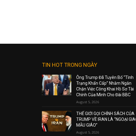
TIN HOT TRONG NGÀY
Ông Trump Đã Tuyên Bố “Tình
Trạng Khẩn Cấp” Nhằm Ngăn
Chặn Việc Công Khai Hồ Sơ Tài
Chính Của Mình Cho Đài BBC
August 5, 2026
THẾ GIỚI GỌI CHÍNH SÁCH CỦA
TRUMP VỀ IRAN LÀ “NGOẠI GI
MẪU GIÁO”
August 5, 2026