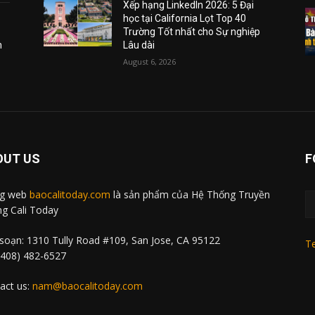
Xếp hạng LinkedIn 2026: 5 Đại
học tại California Lọt Top 40
Trường Tốt nhất cho Sự nghiệp
m
Lâu dài
August 6, 2026
OUT US
F
ng web
baocalitoday.com
là sản phẩm của Hệ Thống Truyền
g Cali Today
soạn: 1310 Tully Road #109, San Jose, CA 95122
Te
 (408) 482-6527
act us:
nam@baocalitoday.com