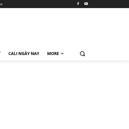
se
Ữ
CALI NGÀY NAY
MORE