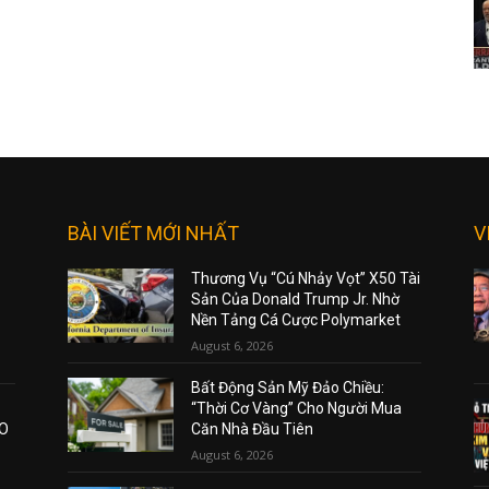
BÀI VIẾT MỚI NHẤT
V
Thương Vụ “Cú Nhảy Vọt” X50 Tài
Sản Của Donald Trump Jr. Nhờ
Nền Tảng Cá Cược Polymarket
August 6, 2026
Bất Động Sản Mỹ Đảo Chiều:
“Thời Cơ Vàng” Cho Người Mua
AO
Căn Nhà Đầu Tiên
August 6, 2026