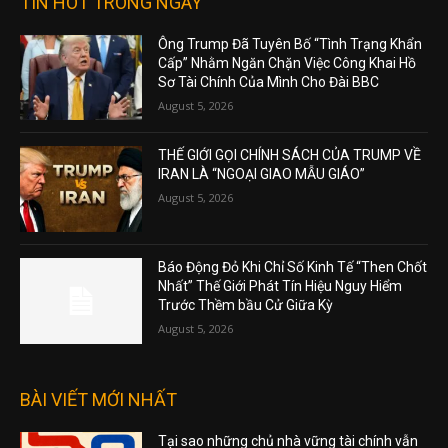
TIN HOT TRONG NGÀY
Ông Trump Đã Tuyên Bố “Tình Trạng Khẩn
Cấp” Nhằm Ngăn Chặn Việc Công Khai Hồ
Sơ Tài Chính Của Mình Cho Đài BBC
August 5, 2026
THẾ GIỚI GỌI CHÍNH SÁCH CỦA TRUMP VỀ
IRAN LÀ “NGOẠI GIAO MẪU GIÁO”
August 5, 2026
Báo Động Đỏ Khi Chỉ Số Kinh Tế “Then Chốt
Nhất” Thế Giới Phát Tín Hiệu Nguy Hiểm
Trước Thềm bầu Cử Giữa Kỳ
August 5, 2026
BÀI VIẾT MỚI NHẤT
Tại sao những chủ nhà vững tài chính vẫn