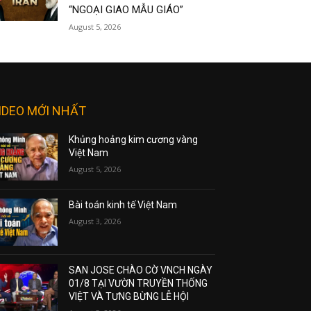
“NGOẠI GIAO MẪU GIÁO”
August 5, 2026
IDEO MỚI NHẤT
Khủng hoảng kim cương vàng
Việt Nam
August 5, 2026
Bài toán kinh tế Việt Nam
August 3, 2026
SAN JOSE CHÀO CỜ VNCH NGÀY
01/8 TẠI VƯỜN TRUYỀN THỐNG
VIỆT VÀ TƯNG BỪNG LỄ HỘI