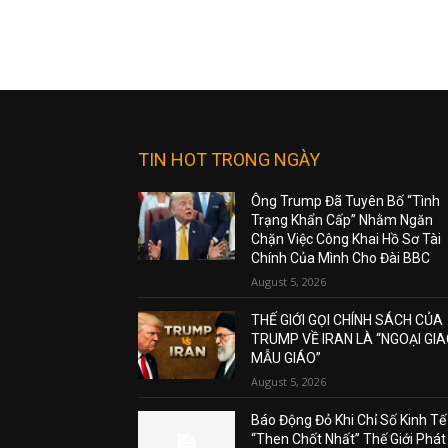
TIN HOT TRONG NGÀY
Ông Trump Đã Tuyên Bố “Tình
Trạng Khẩn Cấp” Nhằm Ngăn
Chặn Việc Công Khai Hồ Sơ Tài
Chính Của Mình Cho Đài BBC
August 5, 2026
THẾ GIỚI GỌI CHÍNH SÁCH CỦA
TRUMP VỀ IRAN LÀ “NGOẠI GI
MẪU GIÁO”
August 5, 2026
Báo Động Đỏ Khi Chỉ Số Kinh Tế
“Then Chốt Nhất” Thế Giới Phát