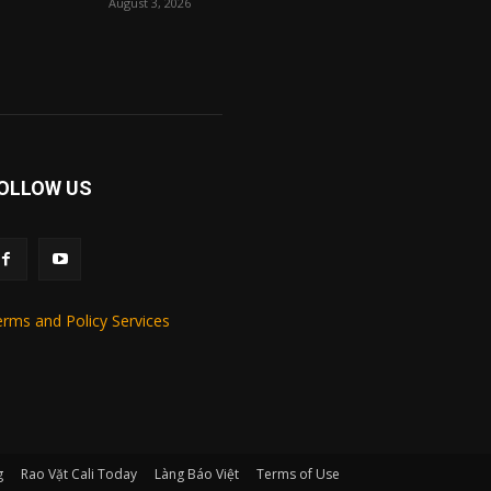
August 3, 2026
OLLOW US
rms and Policy Services
g
Rao Vặt Cali Today
Làng Báo Việt
Terms of Use