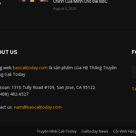
Chính Của Mình Cho Đài BBC
m
August 5, 2026
OUT US
F
ng web
baocalitoday.com
là sản phẩm của Hệ Thống Truyền
g Cali Today
soạn: 1310 Tully Road #109, San Jose, CA 95122
Te
 (408) 482-6527
act us:
nam@baocalitoday.com
Truyền Hình Cali Today
Calitoday News
Cõi Vĩnh Hằn