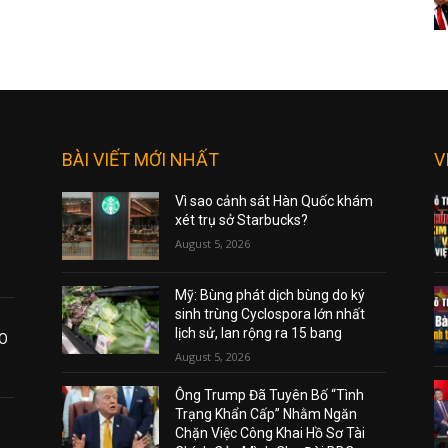
BÀI VIẾT MỚI NHẤT
V
Vì sao cảnh sát Hàn Quốc khám
xét trụ sở Starbucks?
August 5, 2026
Mỹ: Bùng phát dịch bùng do ký
sinh trùng Cyclospora lớn nhất
lịch sử, lan rộng ra 15 bang
AO
August 5, 2026
Ông Trump Đã Tuyên Bố “Tình
Trạng Khẩn Cấp” Nhằm Ngăn
Chặn Việc Công Khai Hồ Sơ Tài