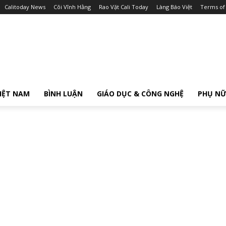
Calitoday News
Cõi Vĩnh Hằng
Rao Vặt Cali Today
Làng Báo Việt
Terms of
IỆT NAM
BÌNH LUẬN
GIÁO DỤC & CÔNG NGHỆ
PHỤ N