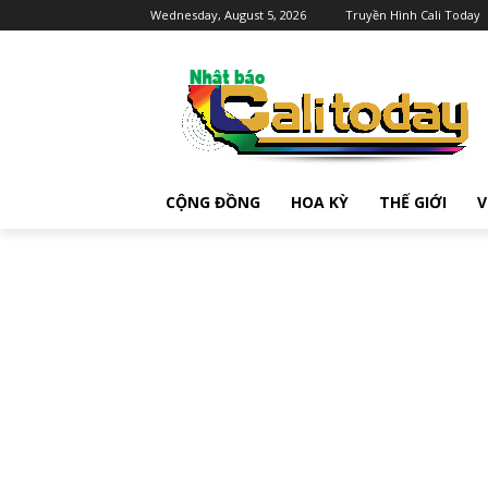
Wednesday, August 5, 2026
Truyền Hình Cali Today
CỘNG ĐỒNG
HOA KỲ
THẾ GIỚI
V