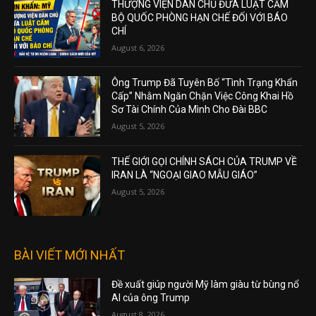
THƯỢNG VIỆN DÂN CHỦ ĐƯA LUẬT CẤM
BỘ QUỐC PHÒNG HẠN CHẾ ĐỐI VỚI BÁO
CHÍ
August 6, 2026
Ông Trump Đã Tuyên Bố “Tình Trạng Khẩn
Cấp” Nhằm Ngăn Chặn Việc Công Khai Hồ
Sơ Tài Chính Của Mình Cho Đài BBC
August 5, 2026
THẾ GIỚI GỌI CHÍNH SÁCH CỦA TRUMP VỀ
IRAN LÀ “NGOẠI GIAO MẪU GIÁO”
August 5, 2026
BÀI VIẾT MỚI NHẤT
Đề xuất giúp người Mỹ làm giàu từ bùng nổ
AI của ông Trump
August 8, 2026