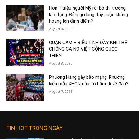
Hơn 1 triệu người Mỹ rời bỏ thị trường
lao động: Điều gì đang đẩy cuộc khủng
hoảng lên đỉnh điểm?
August 8, 2026
QUẬN CAM – BIỂU TÌNH ĐẦY KHÍ THẾ
CHỐNG CA NÔ VIỆT CỘNG QUỐC
THIÊN
August 8, 2026
Phương Hằng gây bão mạng, Phường
kiểu mẫu XHCN của Tô Lâm đi về đâu?
August 7, 2026
TIN HOT TRONG NGÀY