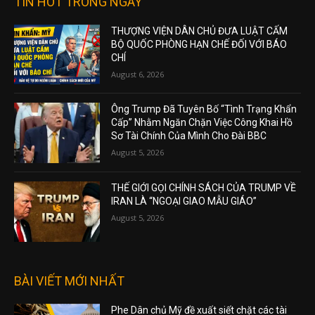
TIN HOT TRONG NGÀY
THƯỢNG VIỆN DÂN CHỦ ĐƯA LUẬT CẤM
BỘ QUỐC PHÒNG HẠN CHẾ ĐỐI VỚI BÁO
CHÍ
August 6, 2026
Ông Trump Đã Tuyên Bố “Tình Trạng Khẩn
Cấp” Nhằm Ngăn Chặn Việc Công Khai Hồ
Sơ Tài Chính Của Mình Cho Đài BBC
August 5, 2026
THẾ GIỚI GỌI CHÍNH SÁCH CỦA TRUMP VỀ
IRAN LÀ “NGOẠI GIAO MẪU GIÁO”
August 5, 2026
BÀI VIẾT MỚI NHẤT
Phe Dân chủ Mỹ đề xuất siết chặt các tài