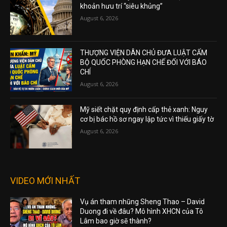
khoản hưu trí “siêu khủng”
August 6, 2026
THƯỢNG VIỆN DÂN CHỦ ĐƯA LUẬT CẤM
BỘ QUỐC PHÒNG HẠN CHẾ ĐỐI VỚI BÁO
CHÍ
August 6, 2026
Mỹ siết chặt quy định cấp thẻ xanh: Nguy
cơ bị bác hồ sơ ngay lập tức vì thiếu giấy tờ
August 6, 2026
VIDEO MỚI NHẤT
Vụ án tham nhũng Sheng Thao – David
Duong đi về đâu? Mô hình XHCN của Tô
Lâm bao giờ sẽ thành?