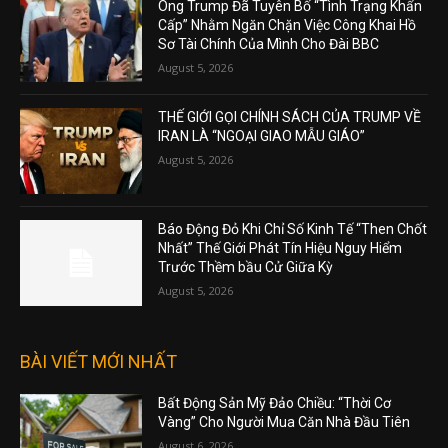
Ông Trump Đã Tuyên Bố “Tình Trạng Khẩn
Cấp” Nhằm Ngăn Chặn Việc Công Khai Hồ
Sơ Tài Chính Của Mình Cho Đài BBC
August 5, 2026
THẾ GIỚI GỌI CHÍNH SÁCH CỦA TRUMP VỀ
IRAN LÀ “NGOẠI GIAO MẪU GIÁO”
August 5, 2026
Báo Động Đỏ Khi Chỉ Số Kinh Tế “Then Chốt
Nhất” Thế Giới Phát Tín Hiệu Nguy Hiểm
Trước Thềm bầu Cử Giữa Kỳ
August 5, 2026
BÀI VIẾT MỚI NHẤT
Bất Động Sản Mỹ Đảo Chiều: “Thời Cơ
Vàng” Cho Người Mua Căn Nhà Đầu Tiên
August 6, 2026