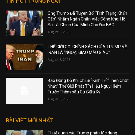
TIN HOT TRONG NGÀY
Ông Trump Đã Tuyên Bố “Tình Trạng Khẩn
Cấp” Nhằm Ngăn Chặn Việc Công Khai Hồ
Sơ Tài Chính Của Mình Cho Đài BBC
August 5, 2026
THẾ GIỚI GỌI CHÍNH SÁCH CỦA TRUMP VỀ
IRAN LÀ “NGOẠI GIAO MẪU GIÁO”
August 5, 2026
Báo Động Đỏ Khi Chỉ Số Kinh Tế “Then Chốt
Nhất” Thế Giới Phát Tín Hiệu Nguy Hiểm
Trước Thềm bầu Cử Giữa Kỳ
August 5, 2026
BÀI VIẾT MỚI NHẤT
Thuế quan của Trump phản tác dụng: