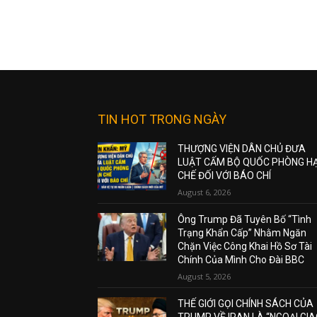
TIN HOT TRONG NGÀY
THƯỢNG VIỆN DÂN CHỦ ĐƯA
LUẬT CẤM BỘ QUỐC PHÒNG H
CHẾ ĐỐI VỚI BÁO CHÍ
August 6, 2026
Ông Trump Đã Tuyên Bố “Tình
Trạng Khẩn Cấp” Nhằm Ngăn
Chặn Việc Công Khai Hồ Sơ Tài
Chính Của Mình Cho Đài BBC
August 5, 2026
THẾ GIỚI GỌI CHÍNH SÁCH CỦA