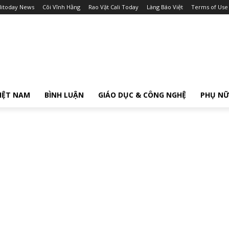
litoday News
Cõi Vĩnh Hằng
Rao Vặt Cali Today
Làng Báo Việt
Terms of Use
IỆT NAM
BÌNH LUẬN
GIÁO DỤC & CÔNG NGHỆ
PHỤ N