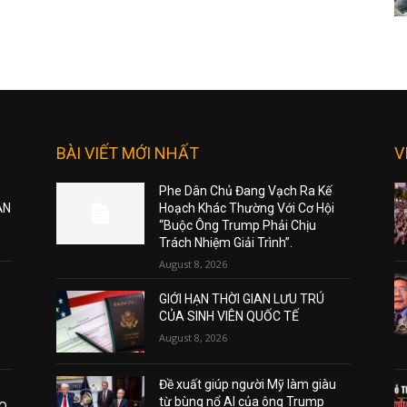
BÀI VIẾT MỚI NHẤT
V
Phe Dân Chủ Đang Vạch Ra Kế
ẠN
Hoạch Khác Thường Với Cơ Hội
“Buộc Ông Trump Phải Chịu
Trách Nhiệm Giải Trình”.
August 8, 2026
GIỚI HẠN THỜI GIAN LƯU TRÚ
CỦA SINH VIÊN QUỐC TẾ
August 8, 2026
Đề xuất giúp người Mỹ làm giàu
từ bùng nổ AI của ông Trump