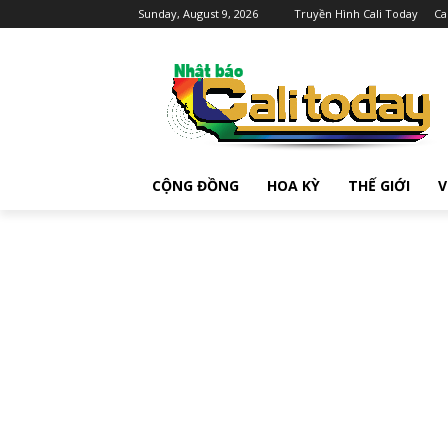
Sunday, August 9, 2026
Truyền Hình Cali Today
Ca
CỘNG ĐỒNG
HOA KỲ
THẾ GIỚI
V