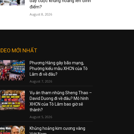
đẩy cuộc khủng hoảng lên đỉnh
điểm?
August 8, 2026
IDEO MỚI NHẤT
Phương Hằng gây bão mạng,
Phường kiểu mẫu XHCN của Tô
Lâm đi về đâu?
August 7, 2026
Vụ án tham nhũng Sheng Thao –
David Duong đi về đâu? Mô hình
XHCN của Tô Lâm bao giờ sẽ
thành?
August 5, 2026
Khủng hoảng kim cương vàng