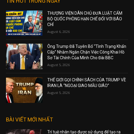
TIN HOT TRONG NGÀY
THƯỢNG VIỆN DÂN CHỦ ĐƯA LUẬT CẤM
BỘ QUỐC PHÒNG HẠN CHẾ ĐỐI VỚI BÁO
CHÍ
August 6, 2026
Ông Trump Đã Tuyên Bố “Tình Trạng Khẩn
Cấp” Nhằm Ngăn Chặn Việc Công Khai Hồ
Sơ Tài Chính Của Mình Cho Đài BBC
August 5, 2026
THẾ GIỚI GỌI CHÍNH SÁCH CỦA TRUMP VỀ
IRAN LÀ “NGOẠI GIAO MẪU GIÁO”
August 5, 2026
BÀI VIẾT MỚI NHẤT
Trí tuệ nhân tạo được sử dụng để tạo ra