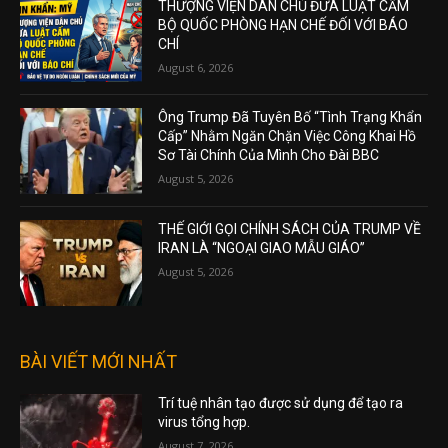
THƯỢNG VIỆN DÂN CHỦ ĐƯA LUẬT CẤM
BỘ QUỐC PHÒNG HẠN CHẾ ĐỐI VỚI BÁO
CHÍ
August 6, 2026
Ông Trump Đã Tuyên Bố “Tình Trạng Khẩn
Cấp” Nhằm Ngăn Chặn Việc Công Khai Hồ
Sơ Tài Chính Của Mình Cho Đài BBC
August 5, 2026
THẾ GIỚI GỌI CHÍNH SÁCH CỦA TRUMP VỀ
IRAN LÀ “NGOẠI GIAO MẪU GIÁO”
August 5, 2026
BÀI VIẾT MỚI NHẤT
Trí tuệ nhân tạo được sử dụng để tạo ra
virus tổng hợp.
August 7, 2026