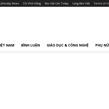
Calitoday News
Cõi Vĩnh Hằng
Rao Vặt Cali Today
Làng Báo Việt
Terms of U
IỆT NAM
BÌNH LUẬN
GIÁO DỤC & CÔNG NGHỆ
PHỤ N