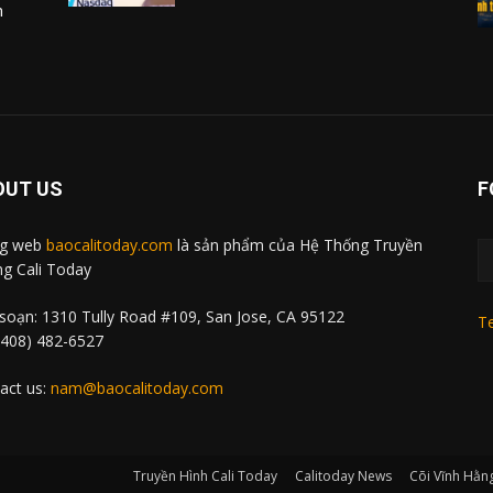
m
OUT US
F
ng web
baocalitoday.com
là sản phẩm của Hệ Thống Truyền
g Cali Today
soạn: 1310 Tully Road #109, San Jose, CA 95122
Te
 (408) 482-6527
act us:
nam@baocalitoday.com
Truyền Hình Cali Today
Calitoday News
Cõi Vĩnh Hằn