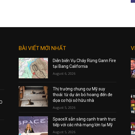
BÀI VIẾT MỚI NHẤT
V
Diễn biến Vụ Cháy Rừng Gann Fire
tại Bang California
August 6, 2026
Thị trường chung cư Mỹ suy
thoái: từ dự án bỏ hoang đến đe
dọa cơ hội sở hữu nhà
AO
August 5, 2026
SpaceX sẵn sàng cạnh tranh trực
tiếp với các nhà mạng lớn tại Mỹ
August 5, 2026