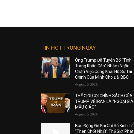
TIN HOT TRONG NGÀY
Ông Trump Đã Tuyên Bố “Tình
Trạng Khẩn Cấp” Nhằm Ngăn
Chặn Việc Công Khai Hồ Sơ Tài
Chính Của Mình Cho Đài BBC
August 5, 2026
THẾ GIỚI GỌI CHÍNH SÁCH CỦA
TRUMP VỀ IRAN LÀ “NGOẠI GI
MẪU GIÁO”
August 5, 2026
Báo Động Đỏ Khi Chỉ Số Kinh Tế
“Then Chốt Nhất” Thế Giới Phát