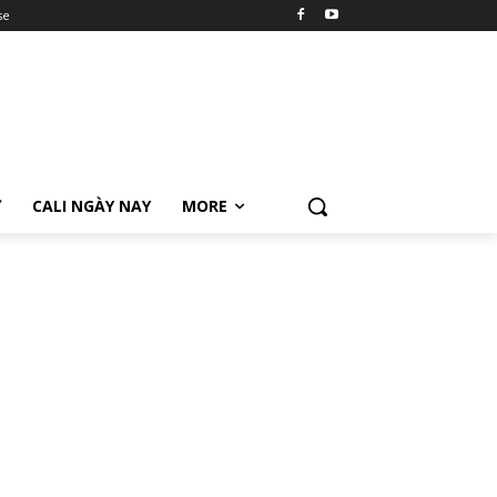
se
Ữ
CALI NGÀY NAY
MORE