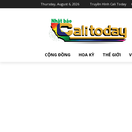
Thursday, August 6, 2026
Truyền Hình Cali Today
CỘNG ĐỒNG
HOA KỲ
THẾ GIỚI
V