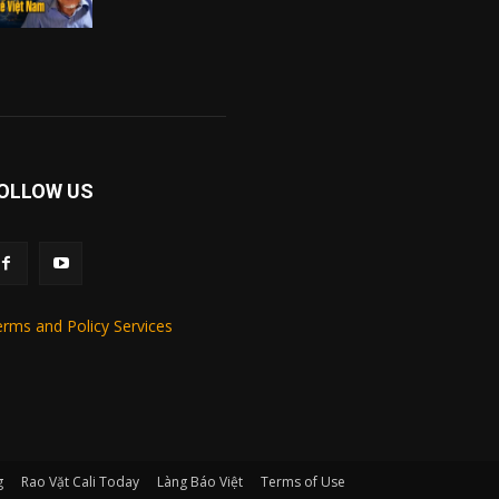
OLLOW US
rms and Policy Services
g
Rao Vặt Cali Today
Làng Báo Việt
Terms of Use