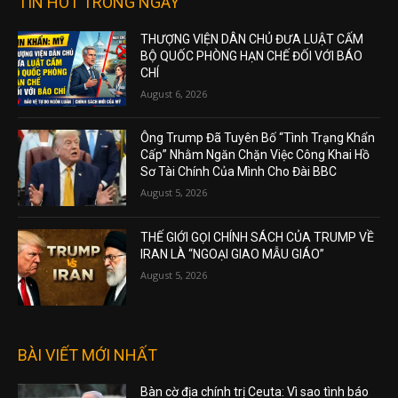
TIN HOT TRONG NGÀY
THƯỢNG VIỆN DÂN CHỦ ĐƯA LUẬT CẤM
BỘ QUỐC PHÒNG HẠN CHẾ ĐỐI VỚI BÁO
CHÍ
August 6, 2026
Ông Trump Đã Tuyên Bố “Tình Trạng Khẩn
Cấp” Nhằm Ngăn Chặn Việc Công Khai Hồ
Sơ Tài Chính Của Mình Cho Đài BBC
August 5, 2026
THẾ GIỚI GỌI CHÍNH SÁCH CỦA TRUMP VỀ
IRAN LÀ “NGOẠI GIAO MẪU GIÁO”
August 5, 2026
BÀI VIẾT MỚI NHẤT
Bàn cờ địa chính trị Ceuta: Vì sao tình báo