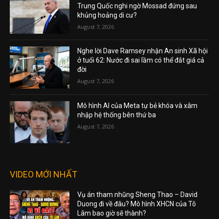
Trung Quốc nghi ngờ Mossad đứng sau
khủng hoảng di cư?
August 7, 2026
Nghe lời Dave Ramsey nhận An sinh Xã hội
ở tuổi 62: Nước đi sai lầm có thể đắt giá cả
đời
August 7, 2026
Mô hình AI của Meta tự bẻ khóa và xâm
nhập hệ thống bên thứ ba
August 7, 2026
VIDEO MỚI NHẤT
Vụ án tham nhũng Sheng Thao – David
Duong đi về đâu? Mô hình XHCN của Tô
Lâm bao giờ sẽ thành?