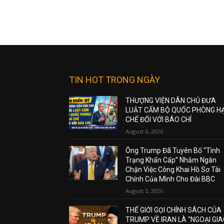
TIN HOT TRONG NGÀY
THƯỢNG VIỆN DÂN CHỦ ĐƯA
LUẬT CẤM BỘ QUỐC PHÒNG H
CHẾ ĐỐI VỚI BÁO CHÍ
August 6, 2026
Ông Trump Đã Tuyên Bố “Tình
Trạng Khẩn Cấp” Nhằm Ngăn
Chặn Việc Công Khai Hồ Sơ Tài
Chính Của Mình Cho Đài BBC
August 5, 2026
THẾ GIỚI GỌI CHÍNH SÁCH CỦA
TRUMP VỀ IRAN LÀ “NGOẠI GI