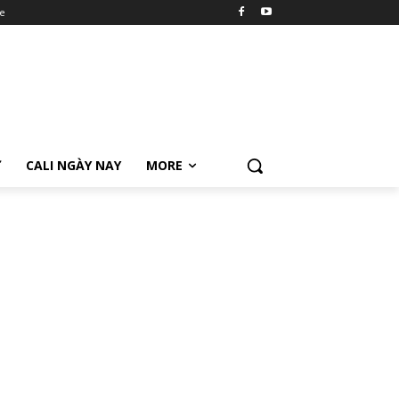
e
Ữ
CALI NGÀY NAY
MORE