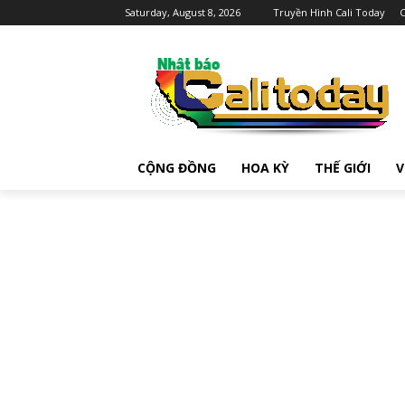
Saturday, August 8, 2026
Truyền Hình Cali Today
C
CỘNG ĐỒNG
HOA KỲ
THẾ GIỚI
V