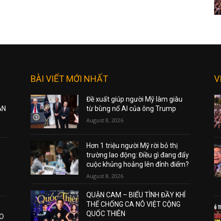
BÀI VIẾT MỚI NHẤT
V
Đề xuất giúp người Mỹ làm giàu
ẠN
từ bùng nổ AI của ông Trump
August 8, 2026
Hơn 1 triệu người Mỹ rời bỏ thị
trường lao động: Điều gì đang đẩy
cuộc khủng hoảng lên đỉnh điểm?
August 8, 2026
QUẬN CAM – BIỂU TÌNH ĐẦY KHÍ
THẾ CHỐNG CA NÔ VIỆT CỘNG
QUỐC THIÊN
AO