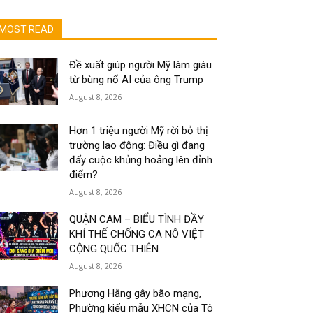
MOST READ
Đề xuất giúp người Mỹ làm giàu
từ bùng nổ AI của ông Trump
August 8, 2026
Hơn 1 triệu người Mỹ rời bỏ thị
trường lao động: Điều gì đang
đẩy cuộc khủng hoảng lên đỉnh
điểm?
August 8, 2026
QUẬN CAM – BIỂU TÌNH ĐẦY
KHÍ THẾ CHỐNG CA NÔ VIỆT
CỘNG QUỐC THIÊN
August 8, 2026
Phương Hằng gây bão mạng,
Phường kiểu mẫu XHCN của Tô