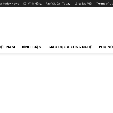
alitoday News
Cõi Vĩnh Hằng
Rao Vặt Cali Today
Làng Báo Việt
Terms of Us
IỆT NAM
BÌNH LUẬN
GIÁO DỤC & CÔNG NGHỆ
PHỤ N