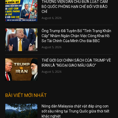
THƯỢNG VIỆN DÂN CHỦ ĐƯA LUẬT CẤM
BỘ QUỐC PHÒNG HẠN CHẾ ĐỐI VỚI BÁO
CHÍ
August 6, 2026
Ông Trump Đã Tuyên Bố “Tình Trạng Khẩn
Cấp” Nhằm Ngăn Chặn Việc Công Khai Hồ
Sơ Tài Chính Của Mình Cho Đài BBC
August 5, 2026
THẾ GIỚI GỌI CHÍNH SÁCH CỦA TRUMP VỀ
IRAN LÀ “NGOẠI GIAO MẪU GIÁO”
August 5, 2026
BÀI VIẾT MỚI NHẤT
Nông dân Malaysia chật vật đáp ứng cơn
sốt sầu riêng tại Trung Quốc giữa thời tiết
khắc nghiệt