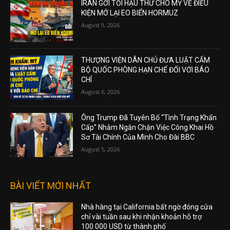
IRAN GỞI TỐI HẬU THƯ CHO MỸ VỀ ĐIỀU
KIỆN MỞ LẠI EO BIỂN HORMUZ
August 9, 2026
THƯỢNG VIỆN DÂN CHỦ ĐƯA LUẬT CẤM
BỘ QUỐC PHÒNG HẠN CHẾ ĐỐI VỚI BÁO
CHÍ
August 6, 2026
Ông Trump Đã Tuyên Bố “Tình Trạng Khẩn
Cấp” Nhằm Ngăn Chặn Việc Công Khai Hồ
Sơ Tài Chính Của Mình Cho Đài BBC
August 5, 2026
BÀI VIẾT MỚI NHẤT
Nhà hàng tại California bất ngờ đóng cửa
chỉ vài tuần sau khi nhận khoản hỗ trợ
100.000 USD từ thành phố