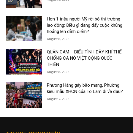
Hơn 1 triệu người Mỹ rời bỏ thị trường
lao động: Điều gì đang đẩy cuộc khủng
hoảng lên đỉnh điểm?
August 8, 2026
QUẬN CAM – BIỂU TÌNH ĐẦY KHÍ THẾ
CHỐNG CA NÔ VIỆT CỘNG QUỐC
THIÊN
August 8, 2026
Phương Hằng gây bão mạng, Phường
kiểu mẫu XHCN của Tô Lâm đi về đâu?
August 7, 2026