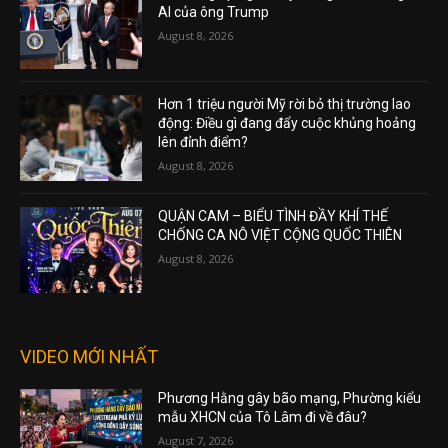
AI của ông Trump
August 8, 2026
Hơn 1 triệu người Mỹ rời bỏ thị trường lao
động: Điều gì đang đẩy cuộc khủng hoảng
lên đỉnh điểm?
August 8, 2026
QUẬN CAM – BIỂU TÌNH ĐẦY KHÍ THẾ
CHỐNG CA NÔ VIỆT CỘNG QUỐC THIÊN
August 8, 2026
VIDEO MỚI NHẤT
Phương Hằng gây bão mạng, Phường kiểu
mẫu XHCN của Tô Lâm đi về đâu?
August 7, 2026