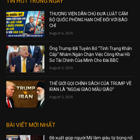
TIN HOT TRONG NGÀY
THƯỢNG VIỆN DÂN CHỦ ĐƯA LUẬT CẤM
BỘ QUỐC PHÒNG HẠN CHẾ ĐỐI VỚI BÁO
CHÍ
August 6, 2026
Ông Trump Đã Tuyên Bố “Tình Trạng Khẩn
Cấp” Nhằm Ngăn Chặn Việc Công Khai Hồ
Sơ Tài Chính Của Mình Cho Đài BBC
August 5, 2026
THẾ GIỚI GỌI CHÍNH SÁCH CỦA TRUMP VỀ
IRAN LÀ “NGOẠI GIAO MẪU GIÁO”
August 5, 2026
BÀI VIẾT MỚI NHẤT
Đề xuất giúp người Mỹ làm giàu từ bùng nổ