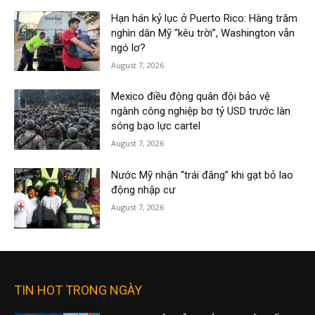
Hạn hán kỷ lục ở Puerto Rico: Hàng trăm
nghìn dân Mỹ “kêu trời”, Washington vẫn
ngó lơ?
August 7, 2026
Mexico điều động quân đội bảo vệ
ngành công nghiệp bơ tỷ USD trước làn
sóng bạo lực cartel
August 7, 2026
Nước Mỹ nhận “trái đắng” khi gạt bỏ lao
động nhập cư
August 7, 2026
TIN HOT TRONG NGÀY