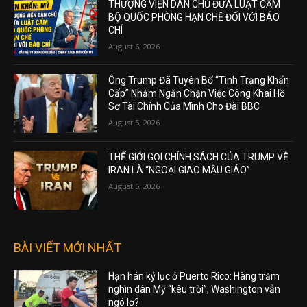
THƯỢNG VIỆN DÂN CHỦ ĐƯA LUẬT CẤM
BỘ QUỐC PHÒNG HẠN CHẾ ĐỐI VỚI BÁO
CHÍ
August 6, 2026
Ông Trump Đã Tuyên Bố “Tình Trạng Khẩn
Cấp” Nhằm Ngăn Chặn Việc Công Khai Hồ
Sơ Tài Chính Của Mình Cho Đài BBC
August 5, 2026
THẾ GIỚI GỌI CHÍNH SÁCH CỦA TRUMP VỀ
IRAN LÀ “NGOẠI GIAO MẪU GIÁO”
August 5, 2026
BÀI VIẾT MỚI NHẤT
Hạn hán kỷ lục ở Puerto Rico: Hàng trăm
nghìn dân Mỹ “kêu trời”, Washington vẫn
ngó lơ?