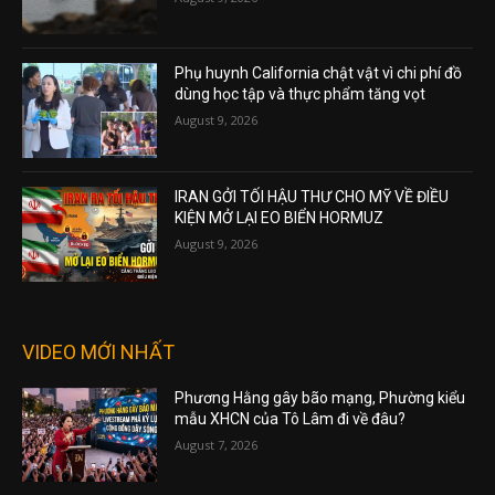
Phụ huynh California chật vật vì chi phí đồ
dùng học tập và thực phẩm tăng vọt
August 9, 2026
IRAN GỞI TỐI HẬU THƯ CHO MỸ VỀ ĐIỀU
KIỆN MỞ LẠI EO BIỂN HORMUZ
August 9, 2026
VIDEO MỚI NHẤT
Phương Hằng gây bão mạng, Phường kiểu
mẫu XHCN của Tô Lâm đi về đâu?
August 7, 2026