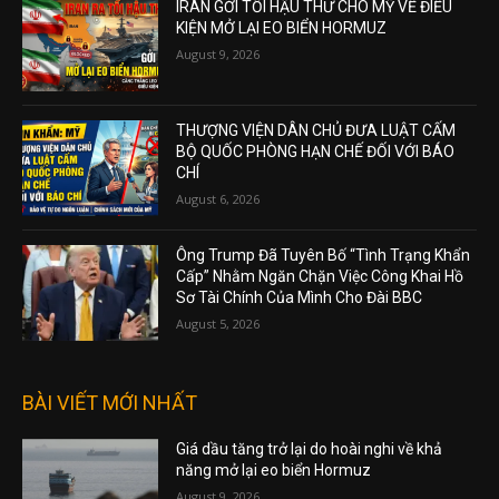
IRAN GỞI TỐI HẬU THƯ CHO MỸ VỀ ĐIỀU
KIỆN MỞ LẠI EO BIỂN HORMUZ
August 9, 2026
THƯỢNG VIỆN DÂN CHỦ ĐƯA LUẬT CẤM
BỘ QUỐC PHÒNG HẠN CHẾ ĐỐI VỚI BÁO
CHÍ
August 6, 2026
Ông Trump Đã Tuyên Bố “Tình Trạng Khẩn
Cấp” Nhằm Ngăn Chặn Việc Công Khai Hồ
Sơ Tài Chính Của Mình Cho Đài BBC
August 5, 2026
BÀI VIẾT MỚI NHẤT
Giá dầu tăng trở lại do hoài nghi về khả
năng mở lại eo biển Hormuz
August 9, 2026