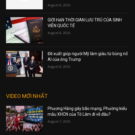
August 8, 2026
GIỚI HẠN THỜI GIAN LƯU TRÚ CỦA SINH
VIÊN QUỐC TẾ
August 8, 2026
Đề xuất giúp người Mỹ làm giàu từ bùng nổ
AI của ông Trump
August 8, 2026
VIDEO MỚI NHẤT
Phương Hằng gây bão mạng, Phường kiểu
mẫu XHCN của Tô Lâm đi về đâu?
August 7, 2026