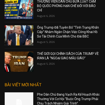
THƯỢNG VIỆN DÂN CHỦ ĐƯA LUẬT CẤM
BỘ QUỐC PHÒNG HẠN CHẾ ĐỐI VỚI BÁO
CHÍ
August 6, 2026
Ông Trump Đã Tuyên Bố “Tình Trạng Khẩn
Cấp” Nhằm Ngăn Chặn Việc Công Khai Hồ
Sơ Tài Chính Của Mình Cho Đài BBC
August 5, 2026
THẾ GIỚI GỌI CHÍNH SÁCH CỦA TRUMP VỀ
IRAN LÀ “NGOẠI GIAO MẪU GIÁO”
August 5, 2026
BÀI VIẾT MỚI NHẤT
Phe Dân Chủ Đang Vạch Ra Kế Hoạch Khác
Thường Với Cơ Hội “Buộc Ông Trump Phải
Chịu Trách Nhiệm Giải Trình”.