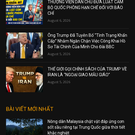
THƯỢNG VIỆN DÂN CHỦ ĐƯA LUẬT CẤM
BỘ QUỐC PHÒNG HẠN CHẾ ĐỐI VỚI BÁO
CHÍ
August 6, 2026
Ông Trump Đã Tuyên Bố “Tình Trạng Khẩn
Cấp” Nhằm Ngăn Chặn Việc Công Khai Hồ
Sơ Tài Chính Của Mình Cho Đài BBC
August 5, 2026
THẾ GIỚI GỌI CHÍNH SÁCH CỦA TRUMP VỀ
IRAN LÀ “NGOẠI GIAO MẪU GIÁO”
August 5, 2026
BÀI VIẾT MỚI NHẤT
Nông dân Malaysia chật vật đáp ứng cơn
sốt sầu riêng tại Trung Quốc giữa thời tiết
khắc nghiệt