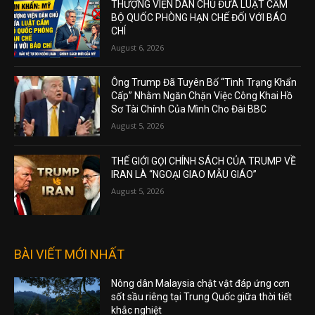
THƯỢNG VIỆN DÂN CHỦ ĐƯA LUẬT CẤM
BỘ QUỐC PHÒNG HẠN CHẾ ĐỐI VỚI BÁO
CHÍ
August 6, 2026
Ông Trump Đã Tuyên Bố “Tình Trạng Khẩn
Cấp” Nhằm Ngăn Chặn Việc Công Khai Hồ
Sơ Tài Chính Của Mình Cho Đài BBC
August 5, 2026
THẾ GIỚI GỌI CHÍNH SÁCH CỦA TRUMP VỀ
IRAN LÀ “NGOẠI GIAO MẪU GIÁO”
August 5, 2026
BÀI VIẾT MỚI NHẤT
Nông dân Malaysia chật vật đáp ứng cơn
sốt sầu riêng tại Trung Quốc giữa thời tiết
khắc nghiệt