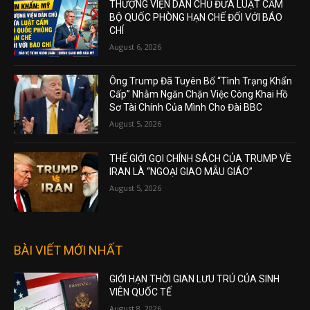
THƯỢNG VIỆN DÂN CHỦ ĐƯA LUẬT CẤM
BỘ QUỐC PHÒNG HẠN CHẾ ĐỐI VỚI BÁO
CHÍ
August 6, 2026
Ông Trump Đã Tuyên Bố “Tình Trạng Khẩn
Cấp” Nhằm Ngăn Chặn Việc Công Khai Hồ
Sơ Tài Chính Của Mình Cho Đài BBC
August 5, 2026
THẾ GIỚI GỌI CHÍNH SÁCH CỦA TRUMP VỀ
IRAN LÀ “NGOẠI GIAO MẪU GIÁO”
August 5, 2026
BÀI VIẾT MỚI NHẤT
GIỚI HẠN THỜI GIAN LƯU TRÚ CỦA SINH
VIÊN QUỐC TẾ
August 8, 2026