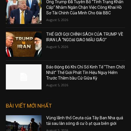
Ông Trump Đã Tuyên Bố “Tình Trạng Khẩn
Cấp” Nhằm Ngăn Chặn Việc Công Khai Hồ
Sơ Tài Chính Của Mình Cho Đài BBC
August 5, 2026
THẾ GIỚI GỌI CHÍNH SÁCH CỦA TRUMP VỀ
IRAN LÀ “NGOẠI GIAO MẪU GIÁO”
August 5, 2026
Báo Động Đỏ Khi Chỉ Số Kinh Tế “Then Chốt
Nhất” Thế Giới Phát Tín Hiệu Nguy Hiểm
Trước Thềm bầu Cử Giữa Kỳ
August 5, 2026
BÀI VIẾT MỚI NHẤT
Vùng lãnh thổ Ceuta của Tây Ban Nha quá
tải sau làn sóng di cư ồ ạt qua biên giới
August 5, 2026