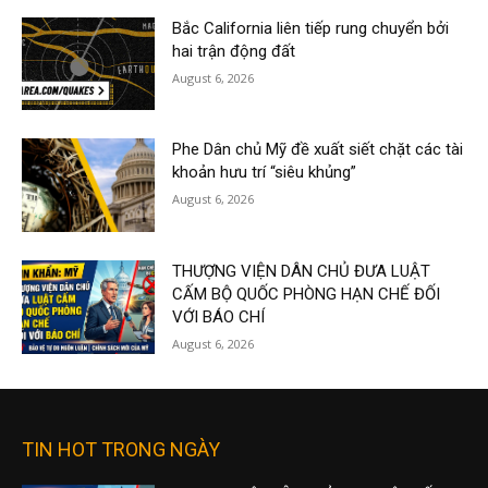
Bắc California liên tiếp rung chuyển bởi
hai trận động đất
August 6, 2026
Phe Dân chủ Mỹ đề xuất siết chặt các tài
khoản hưu trí “siêu khủng”
August 6, 2026
THƯỢNG VIỆN DÂN CHỦ ĐƯA LUẬT
CẤM BỘ QUỐC PHÒNG HẠN CHẾ ĐỐI
VỚI BÁO CHÍ
August 6, 2026
TIN HOT TRONG NGÀY