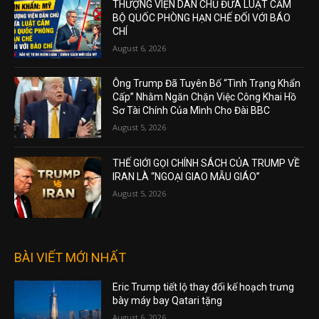
THƯỢNG VIỆN DÂN CHỦ ĐƯA LUẬT CẤM
BỘ QUỐC PHÒNG HẠN CHẾ ĐỐI VỚI BÁO
CHÍ
August 6, 2026
Ông Trump Đã Tuyên Bố “Tình Trạng Khẩn
Cấp” Nhằm Ngăn Chặn Việc Công Khai Hồ
Sơ Tài Chính Của Mình Cho Đài BBC
August 5, 2026
THẾ GIỚI GỌI CHÍNH SÁCH CỦA TRUMP VỀ
IRAN LÀ “NGOẠI GIAO MẪU GIÁO”
August 5, 2026
BÀI VIẾT MỚI NHẤT
Eric Trump tiết lộ thay đổi kế hoạch trưng
bày máy bay Qatari tặng
August 6, 2026