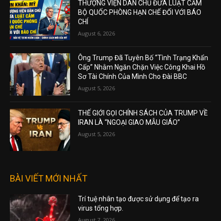
THƯỢNG VIỆN DÂN CHỦ ĐƯA LUẬT CẤM
BỘ QUỐC PHÒNG HẠN CHẾ ĐỐI VỚI BÁO
CHÍ
August 6, 2026
Ông Trump Đã Tuyên Bố “Tình Trạng Khẩn
Cấp” Nhằm Ngăn Chặn Việc Công Khai Hồ
Sơ Tài Chính Của Mình Cho Đài BBC
August 5, 2026
THẾ GIỚI GỌI CHÍNH SÁCH CỦA TRUMP VỀ
IRAN LÀ “NGOẠI GIAO MẪU GIÁO”
August 5, 2026
BÀI VIẾT MỚI NHẤT
Trí tuệ nhân tạo được sử dụng để tạo ra
virus tổng hợp.
August 7, 2026