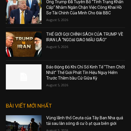
Ông Trump Đã Tuyên Bố “Tình Trạng Khẩn
Cấp” Nhằm Ngăn Chặn Việc Công Khai Hồ
Sơ Tài Chính Của Mình Cho Đài BBC
August 5, 2026
THẾ GIỚI GỌI CHÍNH SÁCH CỦA TRUMP VỀ
IRAN LÀ “NGOẠI GIAO MẪU GIÁO”
August 5, 2026
Báo Động Đỏ Khi Chỉ Số Kinh Tế “Then Chốt
Nhất” Thế Giới Phát Tín Hiệu Nguy Hiểm
Trước Thềm bầu Cử Giữa Kỳ
August 5, 2026
BÀI VIẾT MỚI NHẤT
Vùng lãnh thổ Ceuta của Tây Ban Nha quá
tải sau làn sóng di cư ồ ạt qua biên giới
August 5, 2026