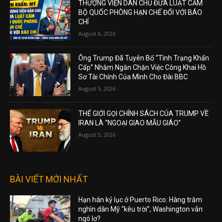
THƯỢNG VIỆN DÂN CHỦ ĐƯA LUẬT CẤM
BỘ QUỐC PHÒNG HẠN CHẾ ĐỐI VỚI BÁO
CHÍ
August 6, 2026
Ông Trump Đã Tuyên Bố “Tình Trạng Khẩn
Cấp” Nhằm Ngăn Chặn Việc Công Khai Hồ
Sơ Tài Chính Của Mình Cho Đài BBC
August 5, 2026
THẾ GIỚI GỌI CHÍNH SÁCH CỦA TRUMP VỀ
IRAN LÀ “NGOẠI GIAO MẪU GIÁO”
August 5, 2026
BÀI VIẾT MỚI NHẤT
Hạn hán kỷ lục ở Puerto Rico: Hàng trăm
nghìn dân Mỹ “kêu trời”, Washington vẫn
ngó lơ?