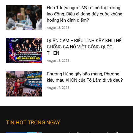
Hơn 1 triệu người Mỹ rời bỏ thị trường
lao động: Điều gì đang đẩy cuộc khủng
hoảng lên đỉnh điểm?
August 8, 2026
QUẬN CAM – BIỂU TÌNH ĐẦY KHÍ THẾ
CHỐNG CA NÔ VIỆT CỘNG QUỐC
THIÊN
August 8, 2026
Phương Hằng gây bão mạng, Phường
kiểu mẫu XHCN của Tô Lâm đi về đâu?
August 7, 2026
TIN HOT TRONG NGÀY