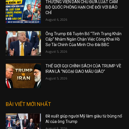
THƯỢNG VIỆN DÂN CHỦ ĐƯA LUẬT CẤM
BỘ QUỐC PHÒNG HẠN CHẾ ĐỐI VỚI BÁO
CHÍ
August 6, 2026
Ông Trump Đã Tuyên Bố “Tình Trạng Khẩn
Cấp” Nhằm Ngăn Chặn Việc Công Khai Hồ
Sơ Tài Chính Của Mình Cho Đài BBC
August 5, 2026
THẾ GIỚI GỌI CHÍNH SÁCH CỦA TRUMP VỀ
IRAN LÀ “NGOẠI GIAO MẪU GIÁO”
August 5, 2026
BÀI VIẾT MỚI NHẤT
Đề xuất giúp người Mỹ làm giàu từ bùng nổ
AI của ông Trump
August 8, 2026