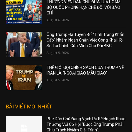
THƯỢNG VIỆN DÂN CHỦ ĐƯA LUẬT CẤM
BỘ QUỐC PHÒNG HẠN CHẾ ĐỐI VỚI BÁO
CHÍ
August 6, 2026
Ông Trump Đã Tuyên Bố “Tình Trạng Khẩn
Cấp” Nhằm Ngăn Chặn Việc Công Khai Hồ
Sơ Tài Chính Của Mình Cho Đài BBC
August 5, 2026
THẾ GIỚI GỌI CHÍNH SÁCH CỦA TRUMP VỀ
IRAN LÀ “NGOẠI GIAO MẪU GIÁO”
August 5, 2026
BÀI VIẾT MỚI NHẤT
Phe Dân Chủ Đang Vạch Ra Kế Hoạch Khác
Thường Với Cơ Hội “Buộc Ông Trump Phải
Chịu Trách Nhiệm Giải Trình”.