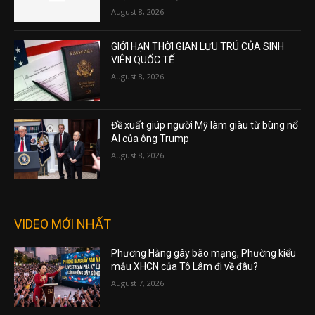
August 8, 2026
GIỚI HẠN THỜI GIAN LƯU TRÚ CỦA SINH
VIÊN QUỐC TẾ
August 8, 2026
Đề xuất giúp người Mỹ làm giàu từ bùng nổ
AI của ông Trump
August 8, 2026
VIDEO MỚI NHẤT
Phương Hằng gây bão mạng, Phường kiểu
mẫu XHCN của Tô Lâm đi về đâu?
August 7, 2026