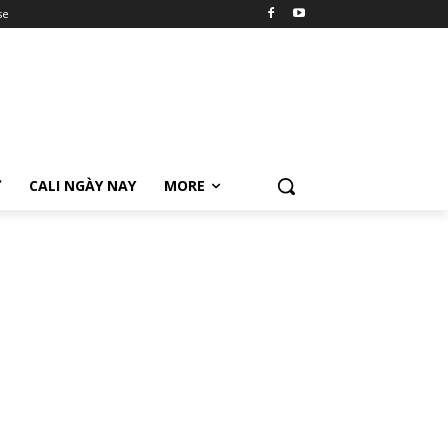
se
Ữ
CALI NGÀY NAY
MORE