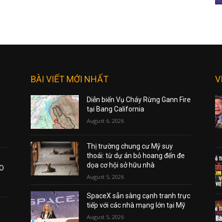
BÀI VIẾT MỚI NHẤT
V
Diễn biến Vụ Cháy Rừng Gann Fire
tại Bang California
August 6, 2026
Thị trường chung cư Mỹ suy
thoái: từ dự án bỏ hoang đến đe
dọa cơ hội sở hữu nhà
AO
August 5, 2026
SpaceX sẵn sàng cạnh tranh trực
tiếp với các nhà mạng lớn tại Mỹ
August 5, 2026