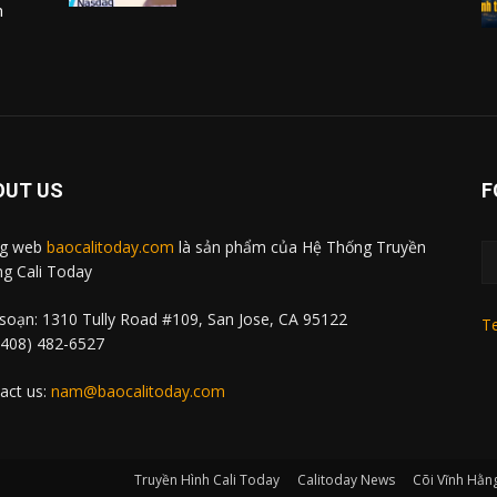
m
OUT US
F
ng web
baocalitoday.com
là sản phẩm của Hệ Thống Truyền
g Cali Today
soạn: 1310 Tully Road #109, San Jose, CA 95122
Te
 (408) 482-6527
act us:
nam@baocalitoday.com
Truyền Hình Cali Today
Calitoday News
Cõi Vĩnh Hằn