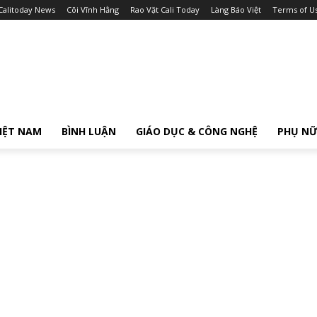
Calitoday News
Cõi Vĩnh Hằng
Rao Vặt Cali Today
Làng Báo Việt
Terms of U
IỆT NAM
BÌNH LUẬN
GIÁO DỤC & CÔNG NGHỆ
PHỤ N