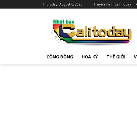
Thursday, August 6, 2026
Truyền Hình Cali Today
CỘNG ĐỒNG
HOA KỲ
THẾ GIỚI
V