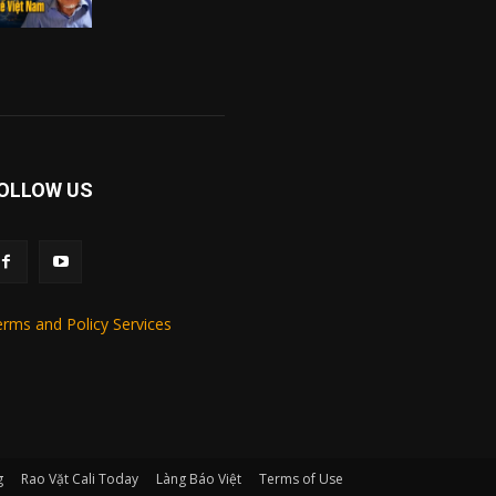
OLLOW US
rms and Policy Services
g
Rao Vặt Cali Today
Làng Báo Việt
Terms of Use