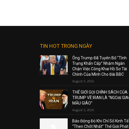
TIN HOT TRONG NGÀY
Ông Trump Đã Tuyên Bố “Tình
Trạng Khẩn Cấp” Nhằm Ngăn
Chặn Việc Công Khai Hồ Sơ Tài
Chính Của Mình Cho Đài BBC
August 5, 2026
THẾ GIỚI GỌI CHÍNH SÁCH CỦA
TRUMP VỀ IRAN LÀ “NGOẠI GI
MẪU GIÁO”
August 5, 2026
Báo Động Đỏ Khi Chỉ Số Kinh Tế
“Then Chốt Nhất” Thế Giới Phát