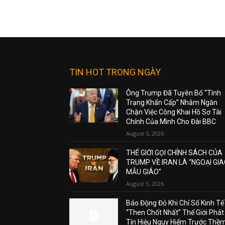
TIN HOT TRONG NGÀY
Ông Trump Đã Tuyên Bố “Tình
Trạng Khẩn Cấp” Nhằm Ngăn
Chặn Việc Công Khai Hồ Sơ Tài
Chính Của Mình Cho Đài BBC
August 5, 2026
THẾ GIỚI GỌI CHÍNH SÁCH CỦA
TRUMP VỀ IRAN LÀ “NGOẠI GI
MẪU GIÁO”
August 5, 2026
Báo Động Đỏ Khi Chỉ Số Kinh Tế
“Then Chốt Nhất” Thế Giới Phát
Tín Hiệu Nguy Hiểm Trước Thề