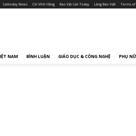
Calitoday News
Cõi Vĩnh Hằng
Rao Vặt Cali Today
Làng Báo Việt
Terms of
IỆT NAM
BÌNH LUẬN
GIÁO DỤC & CÔNG NGHỆ
PHỤ N