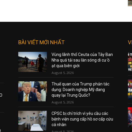
BÀI VIẾT MỚI NHẤT
V
Vùng lãnh thổ Ceuta của Tây Ban
Nha quá tải sau làn sóng di cư ồ
ạt qua biên giới
August 5, 2026
Thuế quan của Trump phản tác
dụng: Doanh nghiệp Mỹ đang
AO
quay lại Trung Quốc?
August 5, 2026
CPSC bị chỉ trích vì yêu cầu các
bệnh viện cung cấp hồ sơ cấp cứu
cá nhân
m
August 5, 2026