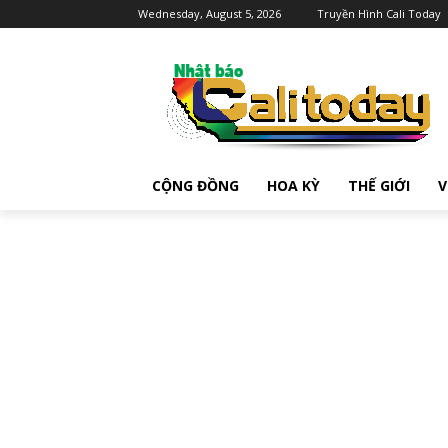
Wednesday, August 5, 2026
Truyền Hình Cali Today
CỘNG ĐỒNG
HOA KỲ
THẾ GIỚI
V