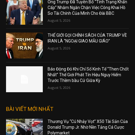
Ông Trump Đã Tuyên Bố “Tình Trạng Khẩn
Cấp” Nhằm Ngăn Chặn Việc Công Khai Hồ
Sơ Tài Chính Của Mình Cho Đài BBC
August 5, 2026
THẾ GIỚI GỌI CHÍNH SÁCH CỦA TRUMP VỀ
IRAN LÀ “NGOẠI GIAO MẪU GIÁO”
August 5, 2026
Báo Động Đỏ Khi Chỉ Số Kinh Tế “Then Chốt
Nhất” Thế Giới Phát Tín Hiệu Nguy Hiểm
Trước Thềm bầu Cử Giữa Kỳ
August 5, 2026
BÀI VIẾT MỚI NHẤT
Thương Vụ “Cú Nhảy Vọt” X50 Tài Sản Của
Donald Trump Jr. Nhờ Nền Tảng Cá Cược
Polymarket