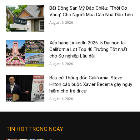
Bất Động Sản Mỹ Đảo Chiều: “Thời Cơ
Vàng” Cho Người Mua Căn Nhà Đầu Tiên
August 6, 2026
Xếp hạng LinkedIn 2026: 5 Đại học tại
California Lọt Top 40 Trường Tốt nhất
cho Sự nghiệp Lâu dài
August 6, 2026
Bầu cử Thống đốc California: Steve
Hilton cáo buộc Xavier Becerra gây nguy
hiểm cho trẻ di cư
August 6, 2026
TIN HOT TRONG NGÀY