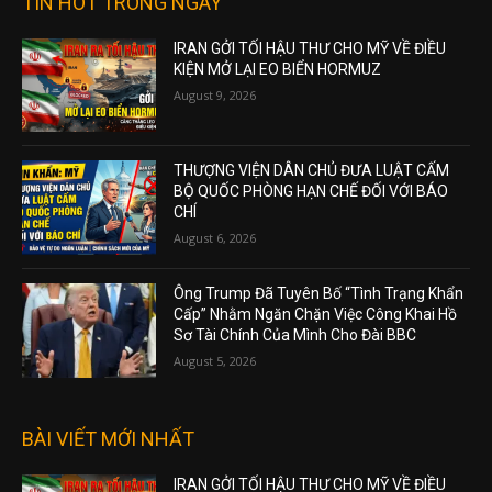
TIN HOT TRONG NGÀY
IRAN GỞI TỐI HẬU THƯ CHO MỸ VỀ ĐIỀU
KIỆN MỞ LẠI EO BIỂN HORMUZ
August 9, 2026
THƯỢNG VIỆN DÂN CHỦ ĐƯA LUẬT CẤM
BỘ QUỐC PHÒNG HẠN CHẾ ĐỐI VỚI BÁO
CHÍ
August 6, 2026
Ông Trump Đã Tuyên Bố “Tình Trạng Khẩn
Cấp” Nhằm Ngăn Chặn Việc Công Khai Hồ
Sơ Tài Chính Của Mình Cho Đài BBC
August 5, 2026
BÀI VIẾT MỚI NHẤT
IRAN GỞI TỐI HẬU THƯ CHO MỸ VỀ ĐIỀU