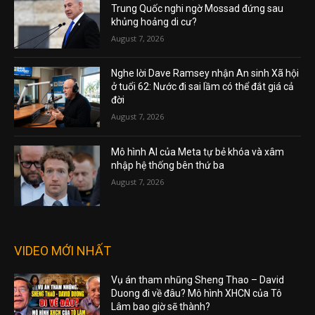
Trung Quốc nghi ngờ Mossad đứng sau
khủng hoảng di cư?
August 7, 2026
Nghe lời Dave Ramsey nhận An sinh Xã hội
ở tuổi 62: Nước đi sai lầm có thể đắt giá cả
đời
August 7, 2026
Mô hình AI của Meta tự bẻ khóa và xâm
nhập hệ thống bên thứ ba
August 7, 2026
VIDEO MỚI NHẤT
Vụ án tham nhũng Sheng Thao – David
Duong đi về đâu? Mô hình XHCN của Tô
Lâm bao giờ sẽ thành?