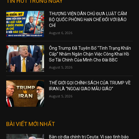
TIN HOT TRONG NGÀY
THƯỢNG VIỆN DÂN CHỦ ĐƯA LUẬT CẤM
BỘ QUỐC PHÒNG HẠN CHẾ ĐỐI VỚI BÁO
CHÍ
August 6, 2026
Ông Trump Đã Tuyên Bố “Tình Trạng Khẩn
Cấp” Nhằm Ngăn Chặn Việc Công Khai Hồ
Sơ Tài Chính Của Mình Cho Đài BBC
August 5, 2026
THẾ GIỚI GỌI CHÍNH SÁCH CỦA TRUMP VỀ
IRAN LÀ “NGOẠI GIAO MẪU GIÁO”
August 5, 2026
BÀI VIẾT MỚI NHẤT
Bàn cờ địa chính trị Ceuta: Vì sao tình báo