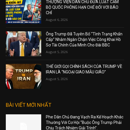
THƯỢNG VIỆN DÂN CHỦ ĐƯA LUẬT CẤM
BỘ QUỐC PHÒNG HẠN CHẾ ĐỐI VỚI BÁO
CHÍ
August 6, 2026
Ông Trump Đã Tuyên Bố “Tình Trạng Khẩn
Cấp” Nhằm Ngăn Chặn Việc Công Khai Hồ
Sơ Tài Chính Của Mình Cho Đài BBC
August 5, 2026
THẾ GIỚI GỌI CHÍNH SÁCH CỦA TRUMP VỀ
IRAN LÀ “NGOẠI GIAO MẪU GIÁO”
August 5, 2026
BÀI VIẾT MỚI NHẤT
Phe Dân Chủ Đang Vạch Ra Kế Hoạch Khác
Thường Với Cơ Hội “Buộc Ông Trump Phải
Chịu Trách Nhiệm Giải Trình”.