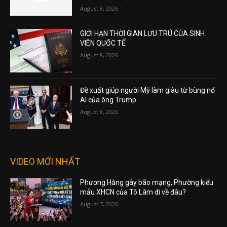
August 8, 2026
GIỚI HẠN THỜI GIAN LƯU TRÚ CỦA SINH
VIÊN QUỐC TẾ
August 8, 2026
Đề xuất giúp người Mỹ làm giàu từ bùng nổ
AI của ông Trump
August 8, 2026
VIDEO MỚI NHẤT
Phương Hằng gây bão mạng, Phường kiểu
mẫu XHCN của Tô Lâm đi về đâu?
August 7, 2026