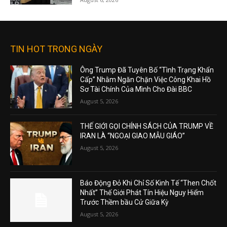
TIN HOT TRONG NGÀY
Ông Trump Đã Tuyên Bố “Tình Trạng Khẩn
Cấp” Nhằm Ngăn Chặn Việc Công Khai Hồ
Sơ Tài Chính Của Mình Cho Đài BBC
August 5, 2026
THẾ GIỚI GỌI CHÍNH SÁCH CỦA TRUMP VỀ
IRAN LÀ “NGOẠI GIAO MẪU GIÁO”
August 5, 2026
Báo Động Đỏ Khi Chỉ Số Kinh Tế “Then Chốt
Nhất” Thế Giới Phát Tín Hiệu Nguy Hiểm
Trước Thềm bầu Cử Giữa Kỳ
August 5, 2026