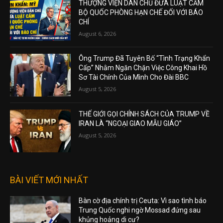
THƯỢNG VIỆN DÂN CHỦ ĐƯA LUẬT CẤM
BỘ QUỐC PHÒNG HẠN CHẾ ĐỐI VỚI BÁO
CHÍ
August 6, 2026
Ông Trump Đã Tuyên Bố “Tình Trạng Khẩn
Cấp” Nhằm Ngăn Chặn Việc Công Khai Hồ
Sơ Tài Chính Của Mình Cho Đài BBC
August 5, 2026
THẾ GIỚI GỌI CHÍNH SÁCH CỦA TRUMP VỀ
IRAN LÀ “NGOẠI GIAO MẪU GIÁO”
August 5, 2026
BÀI VIẾT MỚI NHẤT
Bàn cờ địa chính trị Ceuta: Vì sao tình báo
Trung Quốc nghi ngờ Mossad đứng sau
khủng hoảng di cư?