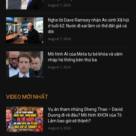
August 7, 2026
Nghe lời Dave Ramsey nhận An sinh Xã hội
ở tuổi 62: Nước đi sai lầm có thể đắt giá cả
đời
August 7, 2026
Mô hình AI của Meta tự bẻ khóa và xâm
nhập hệ thống bên thứ ba
August 7, 2026
VIDEO MỚI NHẤT
Vụ án tham nhũng Sheng Thao – David
Duong đi về đâu? Mô hình XHCN của Tô
Lâm bao giờ sẽ thành?
August 5, 2026