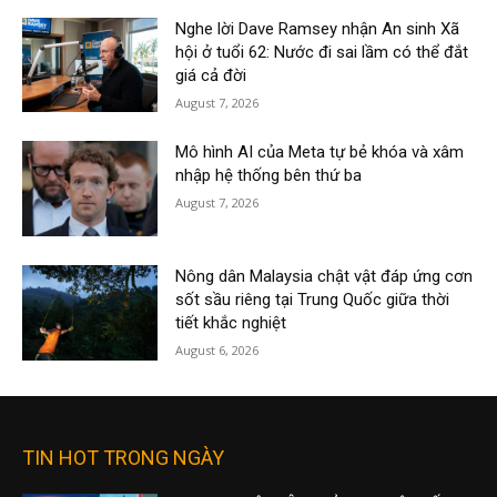
Nghe lời Dave Ramsey nhận An sinh Xã
hội ở tuổi 62: Nước đi sai lầm có thể đắt
giá cả đời
August 7, 2026
Mô hình AI của Meta tự bẻ khóa và xâm
nhập hệ thống bên thứ ba
August 7, 2026
Nông dân Malaysia chật vật đáp ứng cơn
sốt sầu riêng tại Trung Quốc giữa thời
tiết khắc nghiệt
August 6, 2026
TIN HOT TRONG NGÀY