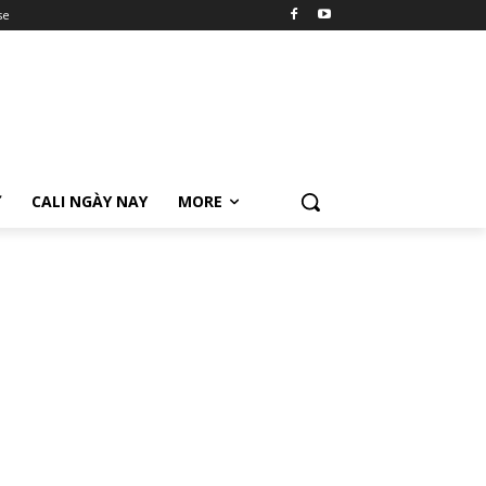
se
Ữ
CALI NGÀY NAY
MORE