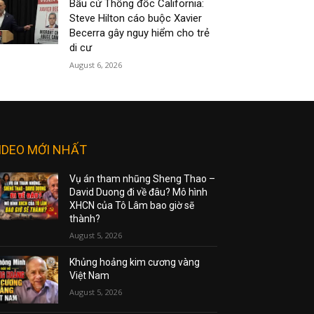
Bầu cử Thống đốc California:
Steve Hilton cáo buộc Xavier
Becerra gây nguy hiểm cho trẻ
di cư
August 6, 2026
IDEO MỚI NHẤT
Vụ án tham nhũng Sheng Thao –
David Duong đi về đâu? Mô hình
XHCN của Tô Lâm bao giờ sẽ
thành?
August 5, 2026
Khủng hoảng kim cương vàng
Việt Nam
August 5, 2026