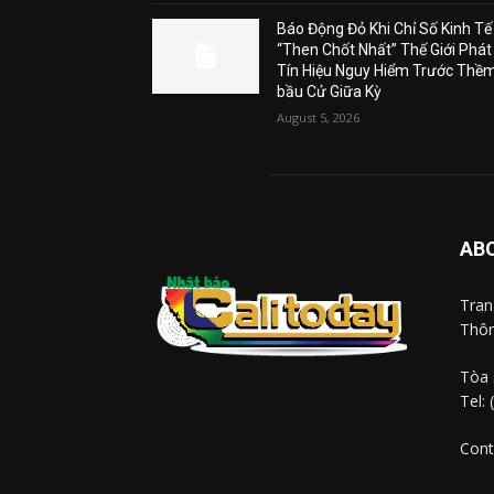
Báo Động Đỏ Khi Chỉ Số Kinh Tế
“Then Chốt Nhất” Thế Giới Phát
Tín Hiệu Nguy Hiểm Trước Thề
bầu Cử Giữa Kỳ
August 5, 2026
AB
Tra
Thôn
Tòa 
Tel:
Cont