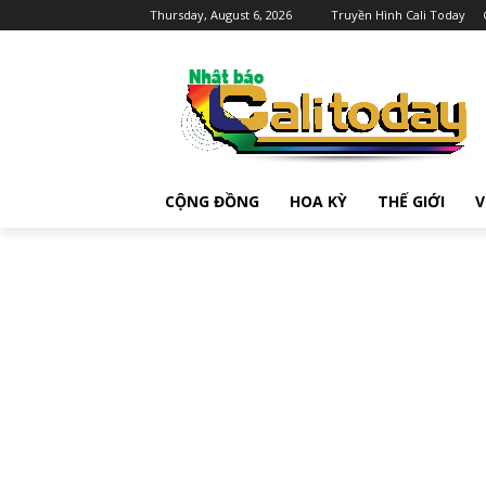
Thursday, August 6, 2026
Truyền Hình Cali Today
CỘNG ĐỒNG
HOA KỲ
THẾ GIỚI
V