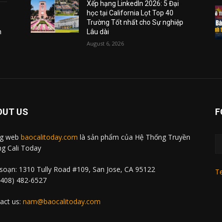
Xếp hạng LinkedIn 2026: 5 Đại
học tại California Lọt Top 40
Trường Tốt nhất cho Sự nghiệp
m
Lâu dài
August 6, 2026
OUT US
F
ng web
baocalitoday.com
là sản phẩm của Hệ Thống Truyền
g Cali Today
soạn: 1310 Tully Road #109, San Jose, CA 95122
Te
 (408) 482-6527
act us:
nam@baocalitoday.com