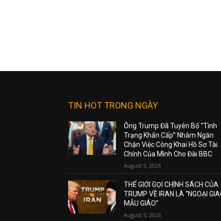
TIN HOT TRONG NGÀY
Ông Trump Đã Tuyên Bố “Tình
Trạng Khẩn Cấp” Nhằm Ngăn
Chặn Việc Công Khai Hồ Sơ Tài
Chính Của Mình Cho Đài BBC
August 5, 2026
THẾ GIỚI GỌI CHÍNH SÁCH CỦA
TRUMP VỀ IRAN LÀ “NGOẠI GI
MẪU GIÁO”
August 5, 2026