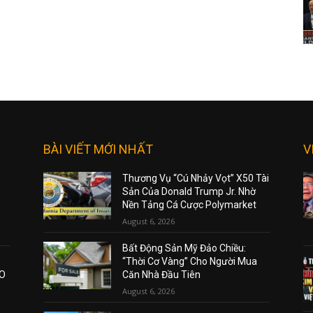
BÀI VIẾT MỚI NHẤT
V
Thương Vụ “Cú Nhảy Vọt” X50 Tài
Sản Của Donald Trump Jr. Nhờ
Nền Tảng Cá Cược Polymarket
August 6, 2026
Bất Động Sản Mỹ Đảo Chiều:
“Thời Cơ Vàng” Cho Người Mua
AO
Căn Nhà Đầu Tiên
August 6, 2026