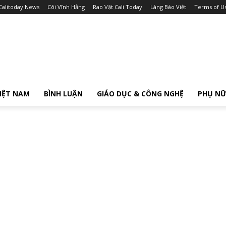
Calitoday News
Cõi Vĩnh Hằng
Rao Vặt Cali Today
Làng Báo Việt
Terms of U
IỆT NAM
BÌNH LUẬN
GIÁO DỤC & CÔNG NGHỆ
PHỤ N